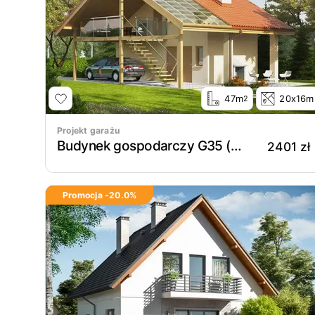
47m
20x16m
2
Projekt garażu
Budynek gospodarczy G35 (z wiatą)
2401 zł
Promocja -
20.0
%