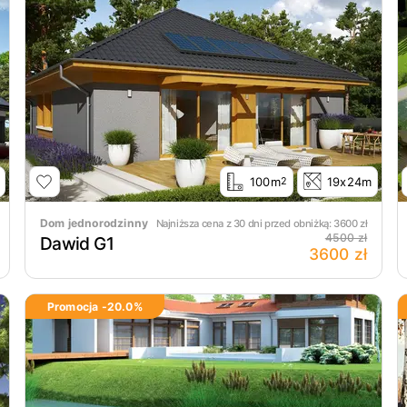
100m
19x24m
2
Dom jednorodzinny
Najniższa cena z 30 dni przed obniżką:
3600
zł
4500 zł
Dawid G1
3600 zł
Promocja -
20.0
%