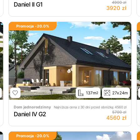
4900 zł
Daniel II G1
3920 zł
Promocja -
20.0
%
137m
27x24m
2
Dom jednorodzinny
Najniższa cena z 30 dni przed obniżką:
4560
zł
5700 zł
Daniel IV G2
4560 zł
Promocja -
20.0
%