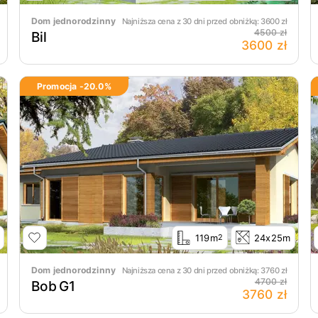
Dom jednorodzinny
Najniższa cena z 30 dni przed obniżką:
3600
zł
4500 zł
Bil
3600 zł
Promocja -
20.0
%
119m
24x25m
2
Dom jednorodzinny
Najniższa cena z 30 dni przed obniżką:
3760
zł
4700 zł
Bob G1
3760 zł