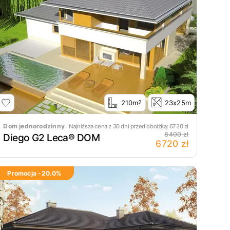
210m
23x25m
2
Dom jednorodzinny
Najniższa cena z 30 dni przed obniżką:
6720
zł
8400 zł
Diego G2 Leca® DOM
6720 zł
Promocja -
20.0
%