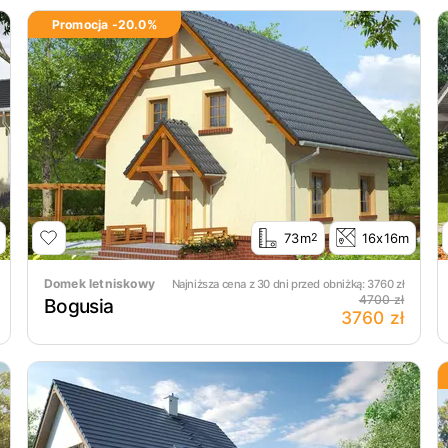
Promocja -
20.0
%
73m
16x16m
2
Domek letniskowy
Najniższa cena z 30 dni przed obniżką:
3760
zł
4700 zł
Bogusia
3760 zł