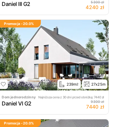
5300 zł
Daniel III G2
4240 zł
Promocja -
20.0
%
239m
27x25m
2
Dom jednorodzinny
Najniższa cena z 30 dni przed obniżką:
7440
zł
9300 zł
Daniel VI G2
7440 zł
Promocja -
20.0
%