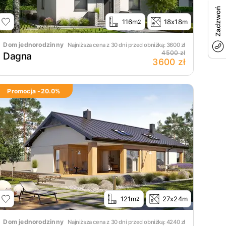
116m
18x18m
2
Dom jednorodzinny
Najniższa cena z 30 dni przed obniżką:
3600
zł
4500 zł
Dagna
3600 zł
Promocja -
20.0
%
121m
27x24m
2
Dom jednorodzinny
Najniższa cena z 30 dni przed obniżką:
4240
zł