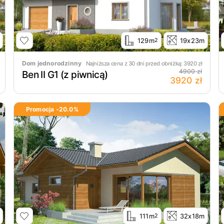
129m
19x23m
2
Dom jednorodzinny
Najniższa cena z 30 dni przed obniżką:
3920
zł
4900 zł
Ben II G1 (z piwnicą)
3920 zł
Promocja -
20.0
%
111m
32x18m
2