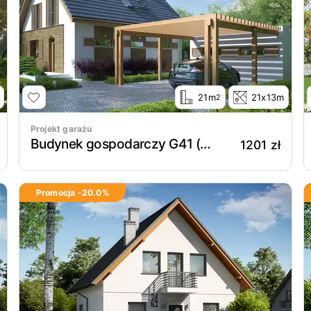
21m
21x13m
2
Projekt garażu
Budynek gospodarczy G41 (z wiatą)
1201 zł
Promocja -
20.0
%