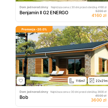
Dom jednorodzinny
Najniższa cena z 30 dni przed obniżką:
4160
zł
5200 zł
Benjamin II G2 ENERGO
4160 zł
Promocja -
20.0
%
116m
22x21m
2
Dom jednorodzinny
Najniższa cena z 30 dni przed obniżką:
3600
zł
4500 zł
Bob
3600 zł