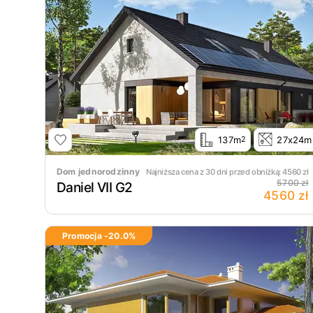
137m
27x24m
2
Dom jednorodzinny
Najniższa cena z 30 dni przed obniżką:
4560
zł
5700 zł
Daniel VII G2
4560 zł
Promocja -
20.0
%