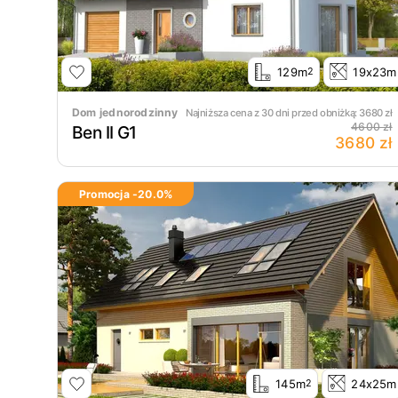
129m
19x23m
2
Dom jednorodzinny
Najniższa cena z 30 dni przed obniżką:
3680
zł
4600 zł
Ben II G1
3680 zł
Promocja -
20.0
%
145m
24x25m
2