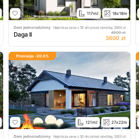
117m
18x18m
2
Dom jednorodzinny
Najniższa cena z 30 dni przed obniżką:
3600
zł
4500 zł
Daga II
3600 zł
Promocja -
20.0
%
121m
27x22m
2
Dom jednorodzinny
Najniższa cena z 30 dni przed obniżką:
3920
zł