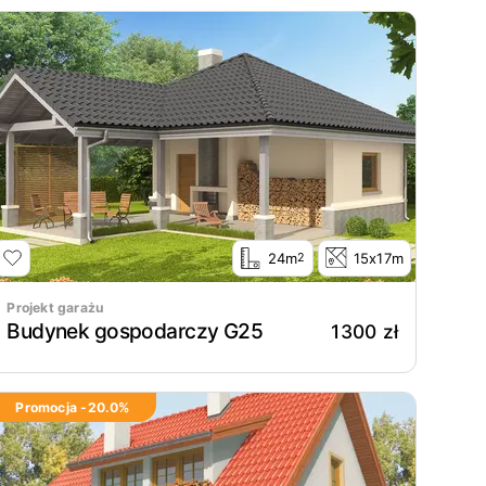
24m
15x17m
2
Projekt garażu
Budynek gospodarczy G25
1300 zł
Promocja -
20.0
%