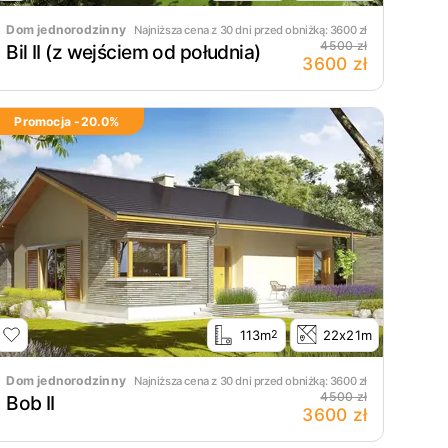
Dom jednorodzinny
Najniższa cena z 30 dni przed obniżką:
3600
zł
4500 zł
Bil II (z wejściem od południa)
3600 zł
Promocja -
20.0
%
113m
22x21m
2
Dom jednorodzinny
Najniższa cena z 30 dni przed obniżką:
3600
zł
4500 zł
Bob II
3600 zł