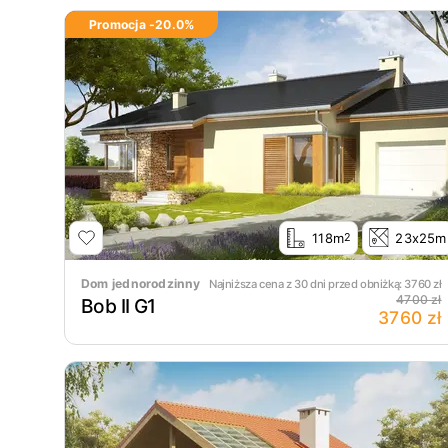
Promocja -
20.0
%
118m
23x25m
2
Dom jednorodzinny
Najniższa cena z 30 dni przed obniżką:
3760
zł
4700 zł
Bob II G1
3760 zł