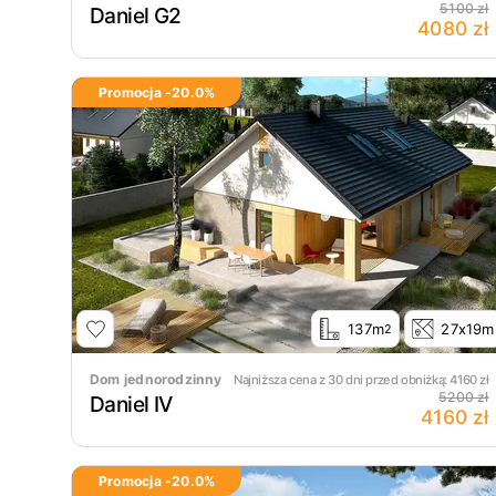
5100 zł
Daniel G2
4080 zł
Promocja -
20.0
%
137m
27x19m
2
Dom jednorodzinny
Najniższa cena z 30 dni przed obniżką:
4160
zł
5200 zł
Daniel IV
4160 zł
Promocja -
20.0
%