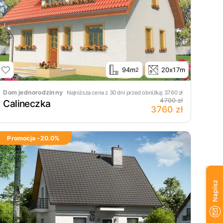
94m
20x17m
2
Dom jednorodzinny
Najniższa cena z 30 dni przed obniżką:
3760
zł
4700 zł
Calineczka
3760 zł
Promocja -
20.0
%