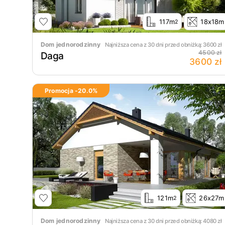
117m
18x18m
2
Dom jednorodzinny
Najniższa cena z 30 dni przed obniżką:
3600
zł
4500 zł
Daga
3600 zł
Promocja -
20.0
%
121m
26x27m
2
Dom jednorodzinny
Najniższa cena z 30 dni przed obniżką:
4080
zł