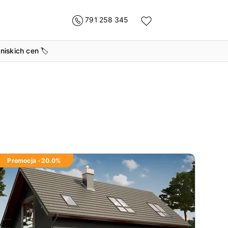
791 258 345
 niskich cen
🏷️
Promocja -
20.0
%