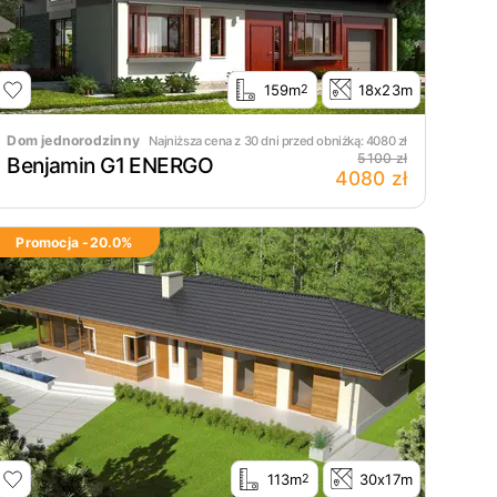
159m
18x23m
2
Dom jednorodzinny
Najniższa cena z 30 dni przed obniżką:
4080
zł
5100 zł
Benjamin G1 ENERGO
4080 zł
Promocja -
20.0
%
113m
30x17m
2