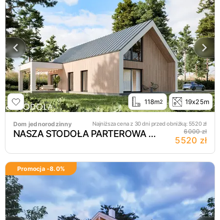
118m
19x25m
2
Dom jednorodzinny
Najniższa cena z 30 dni przed obniżką:
5520
zł
NASZA STODOŁA PARTEROWA bez garażu 117,9m2
6000 zł
5520 zł
Promocja -
8.0
%