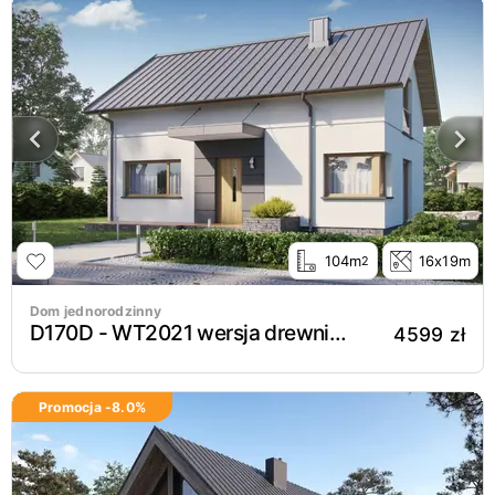
104m
16x19m
2
Dom jednorodzinny
D170D - WT2021 wersja drewniana
4599 zł
Promocja -
8.0
%