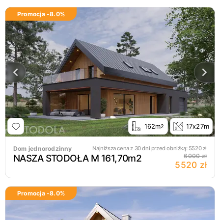
Promocja -
8.0
%
162m
17x27m
2
Dom jednorodzinny
Najniższa cena z 30 dni przed obniżką:
5520
zł
NASZA STODOŁA M 161,70m2
6000 zł
5520 zł
Promocja -
8.0
%