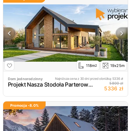
118m
19x25m
2
Dom jednorodzinny
Najniższa cena z 30 dni przed obniżką:
5336
zł
Projekt Nasza Stodoła Parterowa szkielet drewniany
5800 zł
5336 zł
Promocja -
8.0
%