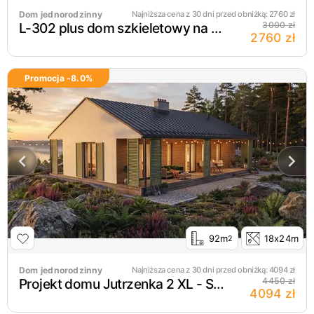
Dom jednorodzinny
Najniższa cena z 30 dni przed obniżką:
2760
zł
L-302 plus dom szkieletowy na wąską działkę
3000 zł
2760 zł
Promocja -
8.0
%
92m
18x24m
2
Dom jednorodzinny
Najniższa cena z 30 dni przed obniżką:
4094
zł
Projekt domu Jutrzenka 2 XL - Szkieletowy
4450 zł
4094 zł