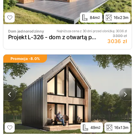
84m
16x23m
2
Dom jednorodzinny
Najniższa cena z 30 dni przed obniżką:
3036
zł
Projekt L-326 - dom z otwartą przestrzenią nad salonem
3300 zł
3036 zł
Promocja -
8.0
%
49m
16x13m
2