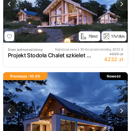
79m
17x18m
2
Dom jednorodzinny
Najniższa cena z 30 dni przed obniżką:
4232
zł
Projekt Stodoła Chalet szkielet drewniany
4600 zł
4232 zł
Promocja -
10.0
%
Nowość