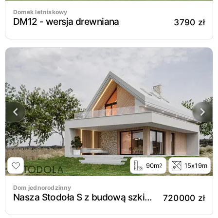
Domek letniskowy
DM12 - wersja drewniana
3790 zł
90m
15x19m
2
Dom jednorodzinny
Nasza Stodoła S z budową szkielet drewniany
720000 zł