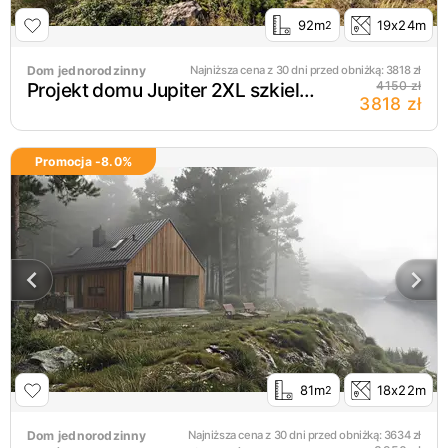
92m
19x24m
2
Dom jednorodzinny
Najniższa cena z 30 dni przed obniżką:
3818
zł
Projekt domu Jupiter 2XL szkielet drewniany
4150 zł
3818 zł
Promocja -
8.0
%
81m
18x22m
2
Dom jednorodzinny
Najniższa cena z 30 dni przed obniżką:
3634
zł