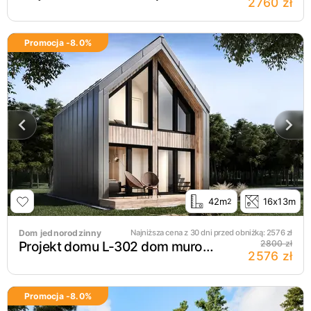
2760 zł
Promocja -
8.0
%
42m
16x13m
2
Dom jednorodzinny
Najniższa cena z 30 dni przed obniżką:
2576
zł
Projekt domu L-302 dom murowany
2800 zł
2576 zł
Promocja -
8.0
%