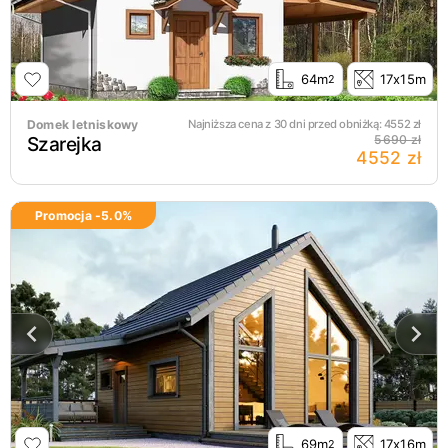
64m
17x15m
2
Domek letniskowy
Najniższa cena z 30 dni przed obniżką:
4552
zł
Szarejka
5690 zł
4552 zł
Promocja -
5.0
%
69m
17x16m
2