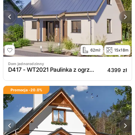
62m
15x18m
2
Dom jednorodzinny
D417 - WT2021 Paulinka z ogrzewaniem na pellet wersja drewniana
4399 zł
Promocja -
20.0
%