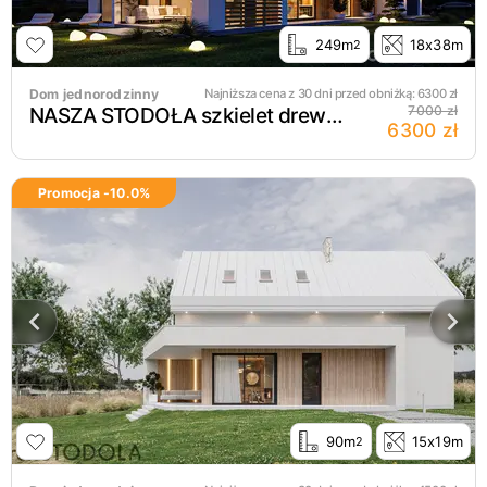
249m
18x38m
2
Dom jednorodzinny
Najniższa cena z 30 dni przed obniżką:
6300
zł
NASZA STODOŁA szkielet drewniany
7000 zł
6300 zł
Promocja -
10.0
%
90m
15x19m
2