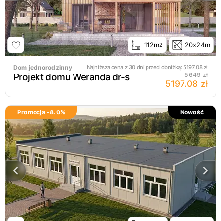
112m
20x24m
2
Dom jednorodzinny
Najniższa cena z 30 dni przed obniżką:
5197.08
zł
Projekt domu Weranda dr-s
5649 zł
5197.08 zł
Promocja -
8.0
%
Nowość