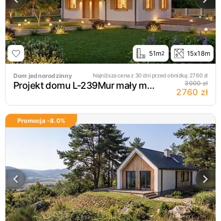
wytycznymi Prawa Budowlanego oraz
rygorystycznymi normami efektywności
energetycznej.
51m
15x18m
2
Dom jednorodzinny
Najniższa cena z 30 dni przed obniżką:
2760
zł
Projekt domu L-239Mur mały murowany dom parterowy
3000 zł
2760 zł
Promocja -
8.0
%