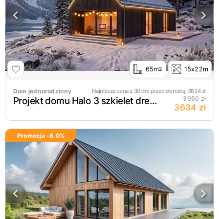
65m
15x22m
2
Dom jednorodzinny
Najniższa cena z 30 dni przed obniżką:
3634
zł
Projekt domu Halo 3 szkielet drewniany
3950 zł
3634 zł
Promocja -
8.0
%