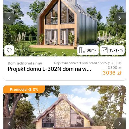
68m
15x17m
2
Dom jednorodzinny
Najniższa cena z 30 dni przed obniżką:
3036
zł
Projekt domu L-302N dom na wąską działkę
3300 zł
3036 zł
Promocja -
8.0
%