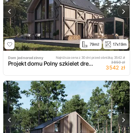
79m
17x19m
2
Dom jednorodzinny
Najniższa cena z 30 dni przed obniżką:
3542
zł
Projekt domu Polny szkielet drewniany
3850 zł
3542 zł