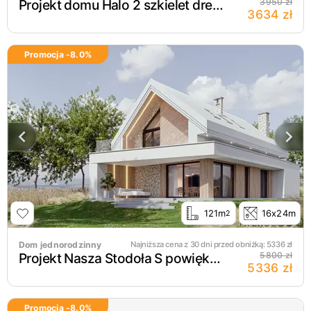
Projekt domu Halo 2 szkielet drewniany
3950 zł
3634 zł
Promocja -
8.0
%
121m
16x24m
2
Dom jednorodzinny
Najniższa cena z 30 dni przed obniżką:
5336
zł
Projekt Nasza Stodoła S powiększona szkielet drewaniany
5800 zł
5336 zł
Promocja -
8.0
%