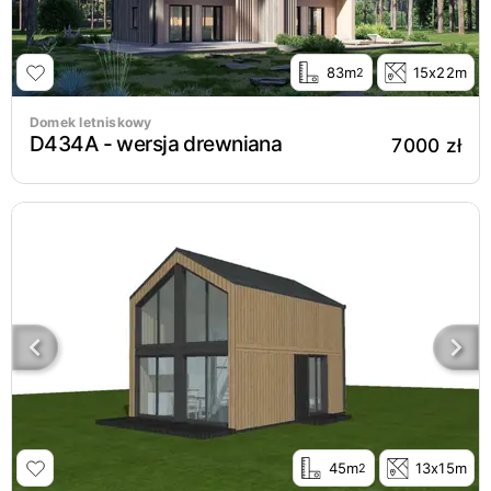
83m
15x22m
2
Domek letniskowy
D434A - wersja drewniana
7000 zł
45m
13x15m
2