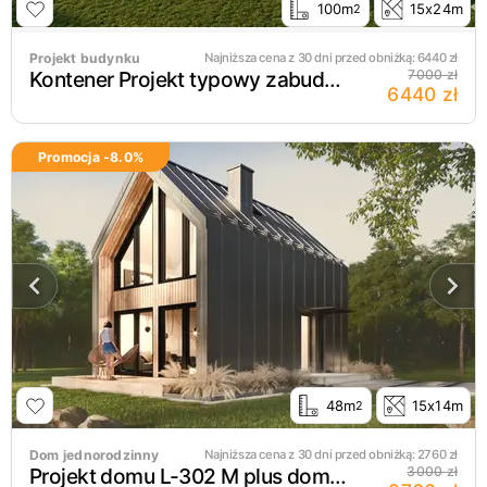
100m
15x24m
2
Projekt budynku
Najniższa cena z 30 dni przed obniżką:
6440
zł
Kontener Projekt typowy zabudowa kontenerowa 6mx6mx3m (6 kontenerów)
7000 zł
6440 zł
Promocja -
8.0
%
48m
15x14m
2
Dom jednorodzinny
Najniższa cena z 30 dni przed obniżką:
2760
zł
Projekt domu L-302 M plus dom murowany na wąską działkę
3000 zł