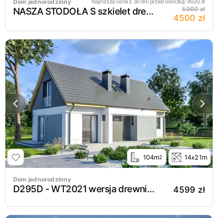
Dom jednorodzinny
Najniższa cena z 30 dni przed obniżką:
4500
zł
NASZA STODOŁA S szkielet drewniany
5000 zł
4500 zł
104m
14x21m
2
Dom jednorodzinny
D295D - WT2021 wersja drewniana
4599 zł