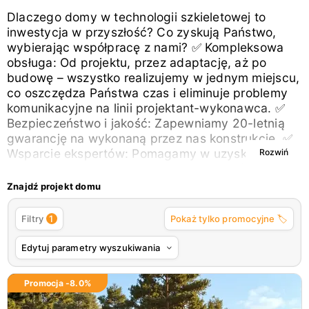
Dlaczego domy w technologii szkieletowej to
inwestycja w przyszłość? Co zyskują Państwo,
wybierając współpracę z nami? ✅ Kompleksowa
obsługa: Od projektu, przez adaptację, aż po
budowę – wszystko realizujemy w jednym miejscu,
co oszczędza Państwa czas i eliminuje problemy
komunikacyjne na linii projektant-wykonawca. ✅
Bezpieczeństwo i jakość: Zapewniamy 20-letnią
gwarancję na wykonaną przez nas konstrukcję. ✅
Wsparcie ekspertów: Pomagamy w uzyskaniu
Rozwiń
kredytu i załatwieniu wszelkich formalności.
WAŻNE! Przy podpisaniu z nami umowy na
Znajdź projekt domu
budowę, oferujemy nasz wkład w Państwa
inwestycję: Zwrot kosztów zakupu projektu =
1
Filtry
Pokaż tylko promocyjne 🏷️
Projekt budowlany GRATIS. Darmowe rysunki
zamienne (konstrukcyjne) w przypadku
Edytuj parametry wyszukiwania
wprowadzania zmian. Błyskawiczny czas realizacji
i brak przestojów technologicznych Największą
Promocja -
8.0
%
przewagą domów drewnianych szkieletowych jest
tzw. sucha zabudowa. W przeciwieństwie do