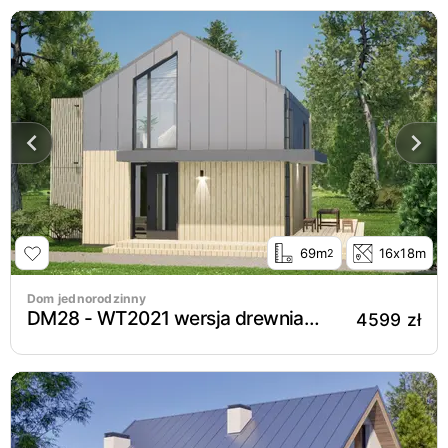
69m
16x18m
2
Dom jednorodzinny
DM28 - WT2021 wersja drewniana
4599 zł