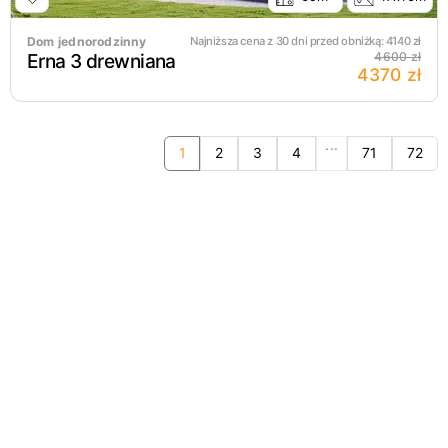
Dom jednorodzinny
Najniższa cena z 30 dni przed obniżką:
4140
zł
Erna 3 drewniana
4600 zł
4370 zł
...
1
2
3
4
71
72