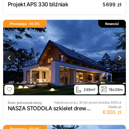
Projekt APS 330 bliźniak
5699 zł
Promocja -
10.0
%
Nowość
249m
18x38m
2
Dom jednorodzinny
Najniższa cena z 30 dni przed obniżką:
6300
zł
NASZA STODOŁA szkielet drewniany
7000 zł
6300 zł
Promocja -
10.0
%