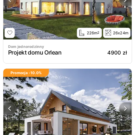
226m
26x24m
2
Dom jednorodzinny
Projekt domu Orlean
4900 zł
Promocja -
10.0
%