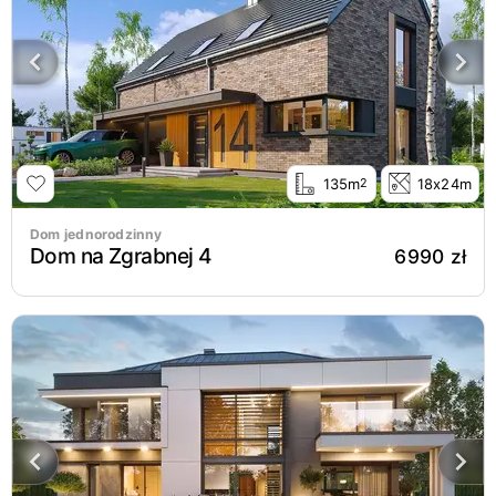
135m
18x24m
2
Dom jednorodzinny
Dom na Zgrabnej 4
6990 zł