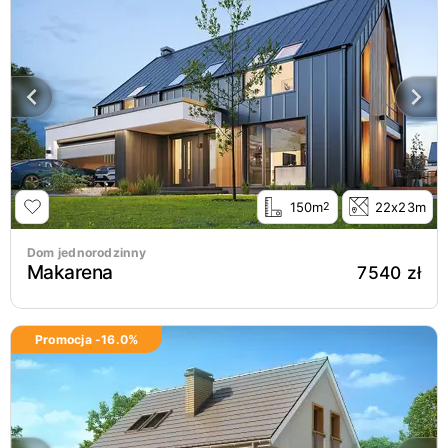
150m
22x23m
2
Dom jednorodzinny
Makarena
7540 zł
Promocja -
16.0
%