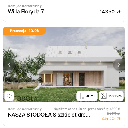
Dom jednorodzinny
Willa Floryda 7
14350 zł
Promocja -
10.0
%
90m
15x19m
2
Dom jednorodzinny
Najniższa cena z 30 dni przed obniżką:
4500
zł
NASZA STODOŁA S szkielet drewniany
5000 zł
4500 zł