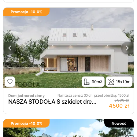
Promocja -
10.0
%
90m
15x19m
2
Dom jednorodzinny
Najniższa cena z 30 dni przed obniżką:
4500
zł
NASZA STODOŁA S szkielet drewniany
5000 zł
4500 zł
Promocja -
10.0
%
Nowość