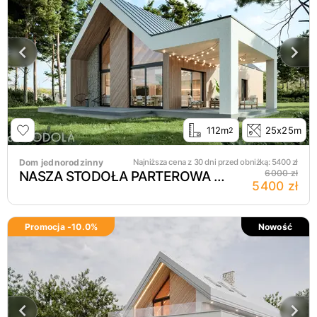
112m
25x25m
2
Dom jednorodzinny
Najniższa cena z 30 dni przed obniżką:
5400
zł
NASZA STODOŁA PARTEROWA Z GARAŻEM murowany
6000 zł
5400 zł
Promocja -
10.0
%
Nowość