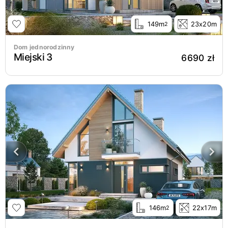
149m
23x20m
2
Dom jednorodzinny
Miejski 3
6690 zł
146m
22x17m
2