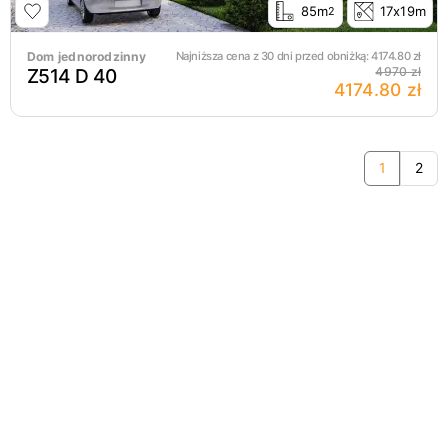
85m
17x19m
2
Dom jednorodzinny
Najniższa cena z 30 dni przed obniżką:
4174.80
zł
Z514 D 40
4970 zł
4174.80 zł
1
2