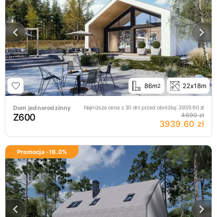
86m
22x18m
2
Dom jednorodzinny
Najniższa cena z 30 dni przed obniżką:
3939.60
zł
Z600
4690 zł
3939.60 zł
Promocja -
16.0
%