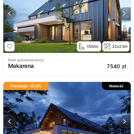
150m
22x23m
2
Dom jednorodzinny
Makarena
7540 zł
Promocja -
10.0
%
Nowość