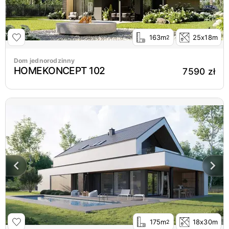
163m
25x18m
2
Dom jednorodzinny
HOMEKONCEPT 102
7590 zł
175m
18x30m
2