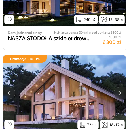
249m
18x38m
2
Dom jednorodzinny
Najniższa cena z 30 dni przed obniżką:
6300
zł
NASZA STODOŁA szkielet drewniany
7000 zł
6300 zł
Promocja -
10.0
%
72m
18x17m
2