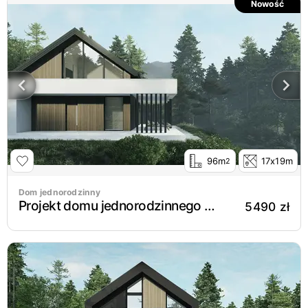
Nowość
96m
17x19m
2
Dom jednorodzinny
Projekt domu jednorodzinnego New House 752
5490 zł