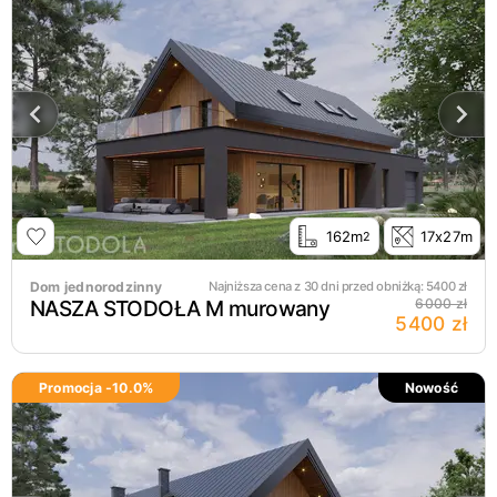
162m
17x27m
2
Dom jednorodzinny
Najniższa cena z 30 dni przed obniżką:
5400
zł
NASZA STODOŁA M murowany
6000 zł
5400 zł
Promocja -
10.0
%
Nowość