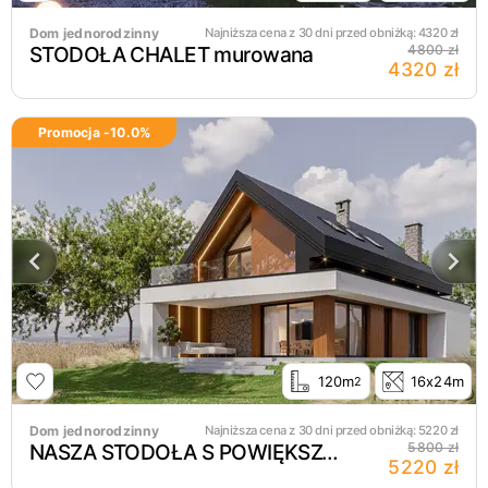
Dom jednorodzinny
Najniższa cena z 30 dni przed obniżką:
4320
zł
STODOŁA CHALET murowana
4800 zł
4320 zł
Promocja -
10.0
%
120m
16x24m
2
Dom jednorodzinny
Najniższa cena z 30 dni przed obniżką:
5220
zł
NASZA STODOŁA S POWIĘKSZONA murowana
5800 zł
5220 zł