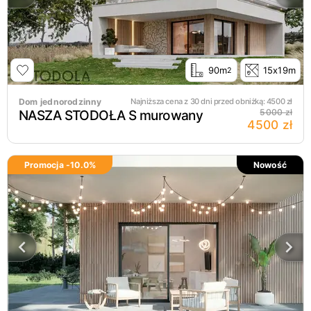
90m
15x19m
2
Dom jednorodzinny
Najniższa cena z 30 dni przed obniżką:
4500
zł
NASZA STODOŁA S murowany
5000 zł
4500 zł
Promocja -
10.0
%
Nowość