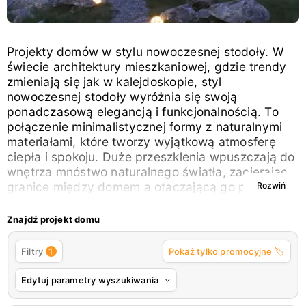
Projekty domów w stylu nowoczesnej stodoły. W
świecie architektury mieszkaniowej, gdzie trendy
zmieniają się jak w kalejdoskopie, styl
nowoczesnej stodoły wyróżnia się swoją
ponadczasową elegancją i funkcjonalnością. To
połączenie minimalistycznej formy z naturalnymi
materiałami, które tworzy wyjątkową atmosferę
ciepła i spokoju. Duże przeszklenia wpuszczają do
wnętrza mnóstwo naturalnego światła, zacierając
granice między domem a otaczającą go przyrodą.
Rozwiń
Projekty domów w stylu nowoczesnej stodoły to
idealne rozwiązanie dla osób ceniących sobie
Znajdź projekt domu
prostotę. Styl nowoczesnej stodoły charakteryzuje
się przede wszystkim prostą, geometryczną bryłą,
1
Filtry
Pokaż tylko promocyjne 🏷️
często z dwuspadowym dachem o dużym
nachyleniu. Elewacje są zazwyczaj wykończone
Edytuj parametry wyszukiwania
naturalnymi materiałami, takimi jak drewno, kamień