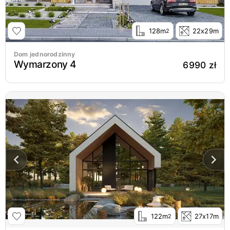
128m
22x29m
2
Dom jednorodzinny
Wymarzony 4
6990 zł
122m
27x17m
2