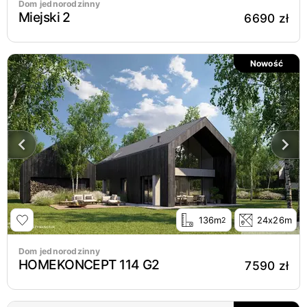
Dom jednorodzinny
Miejski 2
6690 zł
Nowość
136m
24x26m
2
Dom jednorodzinny
HOMEKONCEPT 114 G2
7590 zł