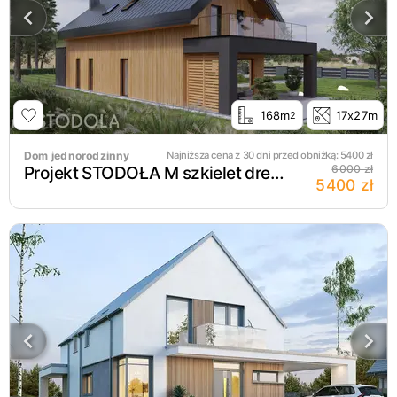
168m
17x27m
2
Dom jednorodzinny
Najniższa cena z 30 dni przed obniżką:
5400
zł
Projekt STODOŁA M szkielet drewniany
6000 zł
5400 zł