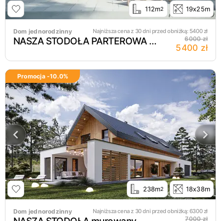
112m
19x25m
2
Dom jednorodzinny
Najniższa cena z 30 dni przed obniżką:
5400
zł
NASZA STODOŁA PARTEROWA murowany bez garażu
6000 zł
5400 zł
Promocja -
10.0
%
238m
18x38m
2
Dom jednorodzinny
Najniższa cena z 30 dni przed obniżką:
6300
zł
7000 zł