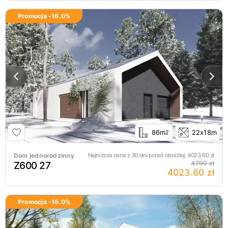
Promocja -
16.0
%
86m
22x18m
2
Dom jednorodzinny
Najniższa cena z 30 dni przed obniżką:
4023.60
zł
Z600 27
4790 zł
4023.60 zł
Promocja -
16.0
%