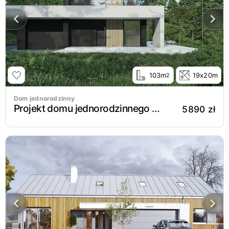
103m
19x20m
2
Dom jednorodzinny
Projekt domu jednorodzinnego New House 753 G1
5890 zł