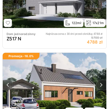
122m
17x21m
2
Dom jednorodzinny
Najniższa cena z 30 dni przed obniżką:
4788
zł
Z517 N
5700 zł
4788 zł
Promocja -
16.0
%