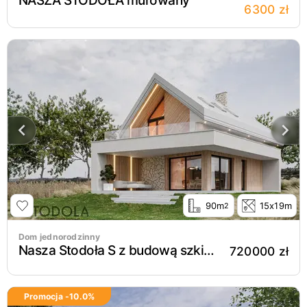
NASZA STODOŁA murowany
6300 zł
90m
15x19m
2
Dom jednorodzinny
Nasza Stodoła S z budową szkielet drewniany
720000 zł
Promocja -
10.0
%