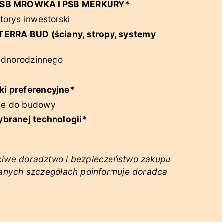
w PSB MRÓWKA I PSB MERKURY*
orys inwestorski
TERRA BUD (ściany, stropy, systemy
jednorodzinnego
ki preferencyjne*
ie do budowy
ybranej technologii*
ciwe doradztwo i bezpieczeństwo zakupu
wanych szczegółach poinformuje doradca