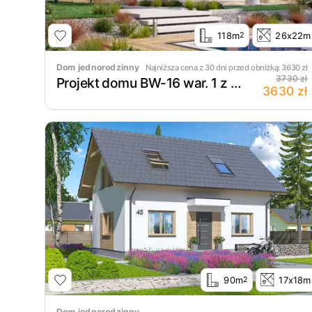
118m
26x22m
2
Dom jednorodzinny
Najniższa cena z 30 dni przed obniżką:
3630
zł
3730 zł
Projekt domu BW-16 war. 1 z garażem lub bez
3630 zł
90m
17x18m
2
Dom jednorodzinny