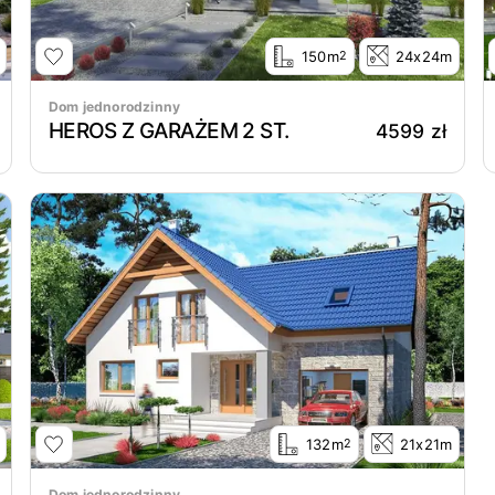
150m
24x24m
2
Dom jednorodzinny
HEROS Z GARAŻEM 2 ST.
4599 zł
132m
21x21m
2
Dom jednorodzinny