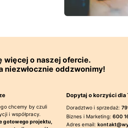
 więcej o naszej ofercie.
 a niezwłocznie oddzwonimy!
ze
Dopytaj o korzyści dl
tego chcemy by czuli
Doradztwo i sprzedaż
:
79
cji i współpracy.
Biznes i Marketing
:
600 1
e gotowego projektu,
Adres email:
kontakt@wy