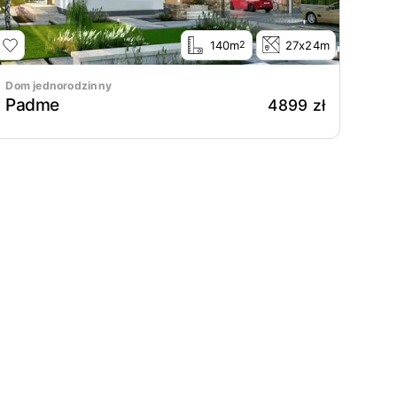
140m
27x24m
2
Dom jednorodzinny
Padme
4899 zł