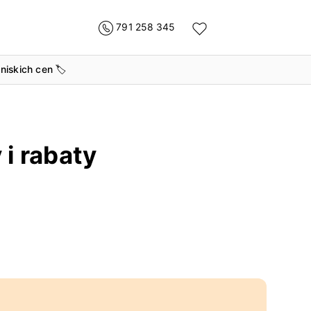
791 258 345
 niskich cen
🏷️
 i rabaty