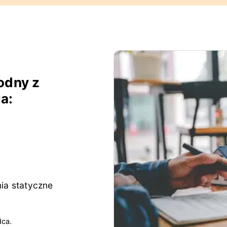
odny z
a:
enia statyczne
dca.