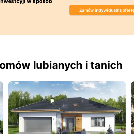
 inwestcyji w sposób
Zamów indywidualną ofert
omów lubianych i tanich