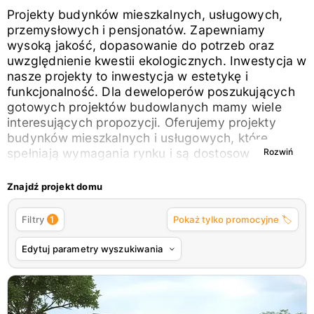
Projekty budynków mieszkalnych, usługowych,
przemysłowych i pensjonatów. Zapewniamy
wysoką jakość, dopasowanie do potrzeb oraz
uwzględnienie kwestii ekologicznych. Inwestycja w
nasze projekty to inwestycja w estetykę i
funkcjonalność. Dla deweloperów poszukujących
gotowych projektów budowlanych mamy wiele
interesujących propozycji. Oferujemy projekty
budynków mieszkalnych i usługowych, które
spełniają wymagania rynku i są dostosowane do
Rozwiń
potrzeb inwestora. Korzystanie z naszych
projektów deweloperskich to gwarancja wielu
Znajdź projekt domu
zalet. Wszystkie nasze plany są dokładnie
opracowane, uwzględniając najnowsze kierunki w
1
Filtry
Pokaż tylko promocyjne 🏷️
architekturze i technologii budownictwa. Co
istotne, w naszym asortymencie znajdują się
Edytuj parametry wyszukiwania
projekty dostosowane do różnorodnych wymagań i
preferencji, co umożliwia indywidualne
dopasowanie projektu do konkretnych potrzeb.