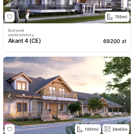
759m
2
Budynek
wielorodzinny
Akant 4 (CE)
69200 zł
1091m
34x65m
2