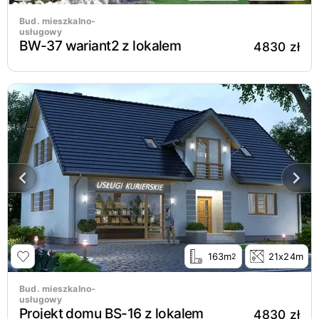
Bud. mieszkalno-
usługowy
BW-37 wariant2 z lokalem
4830 zł
163m
21x24m
2
Bud. mieszkalno-
usługowy
Projekt domu BS-16 z lokalem
4830 zł