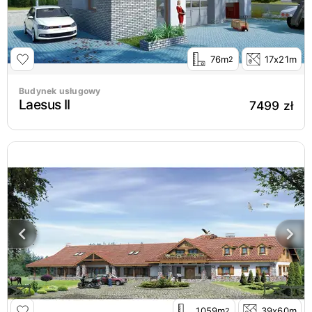
76m
17x21m
2
Budynek usługowy
Laesus II
7499 zł
1059m
39x60m
2