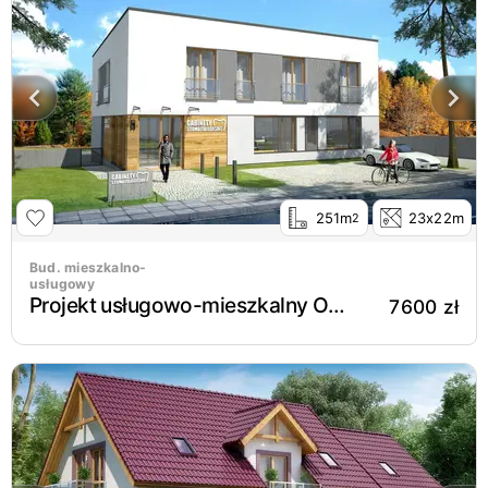
251m
23x22m
2
Bud. mieszkalno-
usługowy
Projekt usługowo-mieszkalny Oppidanus I P
7600 zł