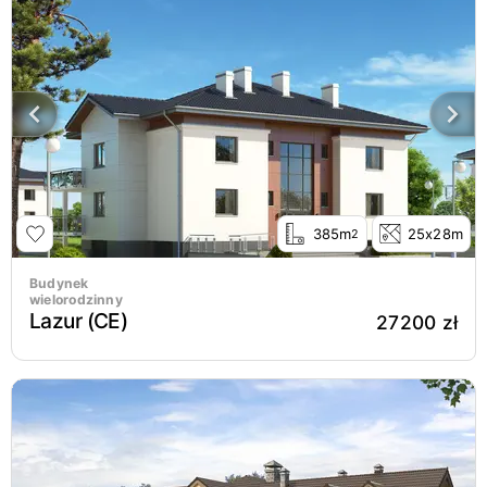
385m
25x28m
2
Budynek
wielorodzinny
Lazur (CE)
27200 zł