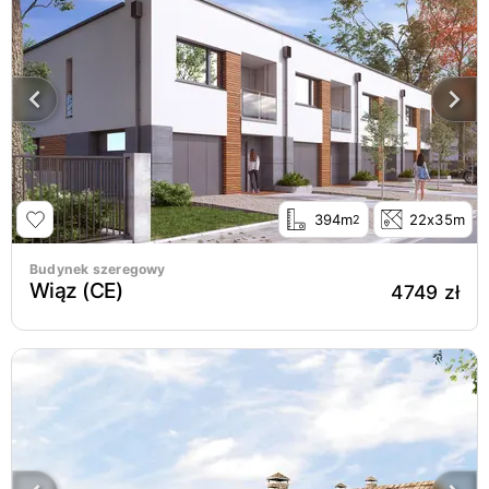
394m
22x35m
2
Budynek szeregowy
Wiąz (CE)
4749 zł