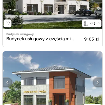
449m
2
Budynek usługowy
Budynek usługowy z częścią mieszkalną U35
9105 zł