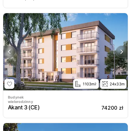
1103m
24x33m
2
Budynek
wielorodzinny
Akant 3 (CE)
74200 zł