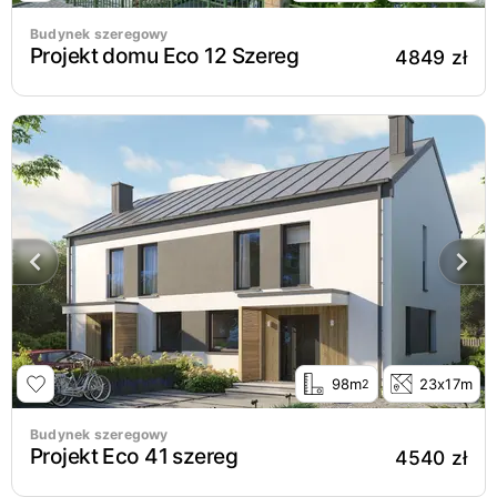
Budynek szeregowy
Projekt domu Eco 12 Szereg
4849 zł
98m
23x17m
2
Budynek szeregowy
Projekt Eco 41 szereg
4540 zł