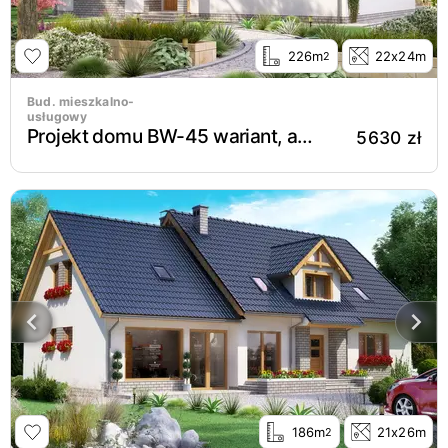
226m
22x24m
2
Bud. mieszkalno-
usługowy
Projekt domu BW-45 wariant, agroturystyczny
5630 zł
186m
21x26m
2