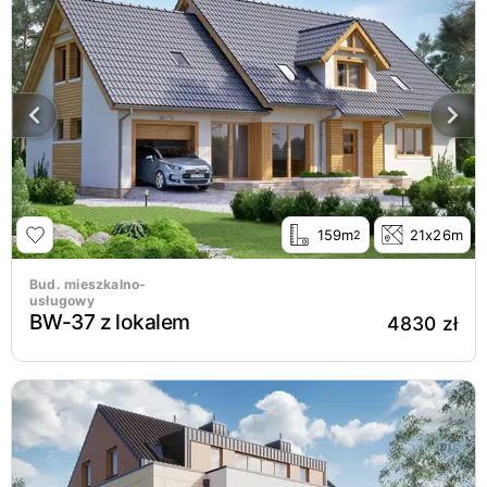
159m
21x26m
2
Bud. mieszkalno-
usługowy
BW-37 z lokalem
4830 zł