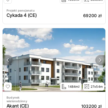
Projekt pensjonatu
Cykada 4 (CE)
69200 zł
1484m
27x54m
2
Budynek
wielorodzinny
Akant (CE)
103200 zł