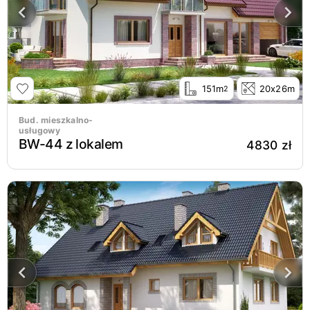
151m
20x26m
2
Bud. mieszkalno-
usługowy
BW-44 z lokalem
4830 zł