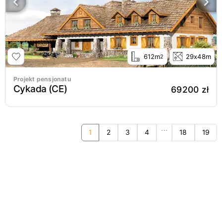
612m
29x48m
2
Projekt pensjonatu
Cykada (CE)
69200 zł
...
1
2
3
4
18
19