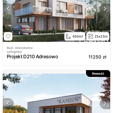
650m
25x25m
2
Bud. mieszkalno-
usługowy
Projekt D210 Adresowo
11250 zł
Nowość