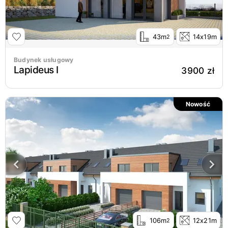
43m
14x19m
2
Budynek usługowy
Lapideus I
3900 zł
Nowość
106m
12x21m
2