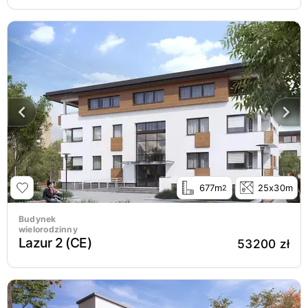
677m
25x30m
2
Budynek
wielorodzinny
Lazur 2 (CE)
53200 zł