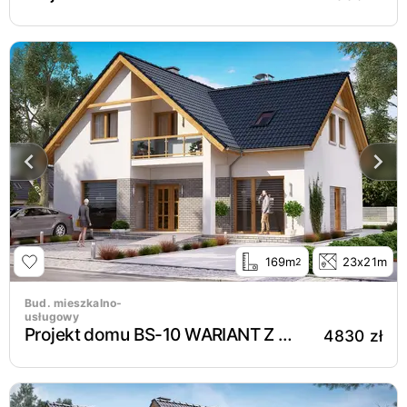
169m
23x21m
2
Bud. mieszkalno-
usługowy
Projekt domu BS-10 WARIANT Z LOKALEM
4830 zł