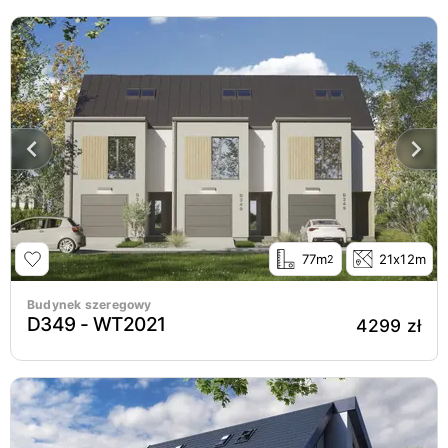
77m
21x12m
2
Budynek szeregowy
D349 - WT2021
4299 zł