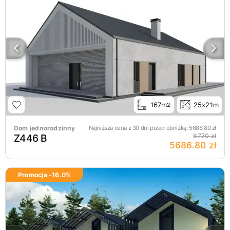
167m
25x21m
2
Dom jednorodzinny
Najniższa cena z 30 dni przed obniżką:
5686.80
zł
Z446 B
6770 zł
5686.80 zł
Promocja -
16.0
%