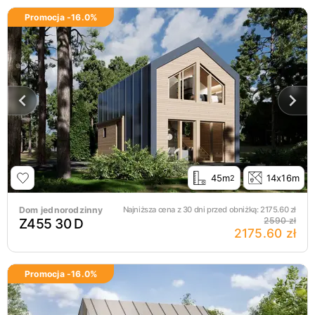
Promocja -
16.0
%
45m
14x16m
2
Dom jednorodzinny
Najniższa cena z 30 dni przed obniżką:
2175.60
zł
Z455 30 D
2590 zł
2175.60 zł
Promocja -
16.0
%