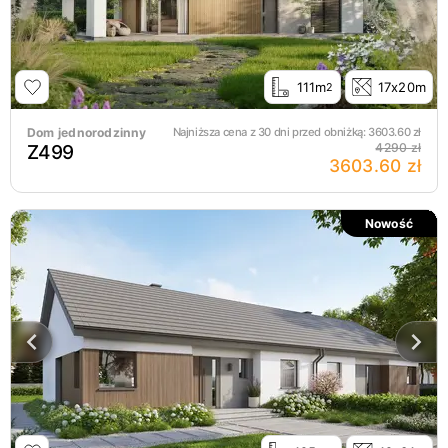
111m
17x20m
2
Dom jednorodzinny
Najniższa cena z 30 dni przed obniżką:
3603.60
zł
Z499
4290 zł
3603.60 zł
Nowość