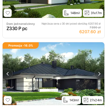
148m
31x17m
2
Dom jednorodzinny
Najniższa cena z 30 dni przed obniżką:
6207.60
zł
Z330 P pc
7390 zł
6207.60 zł
Promocja -
16.0
%
143m
27x24m
2