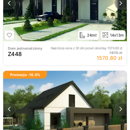
24m
14x13m
2
Dom jednorodzinny
Najniższa cena z 30 dni przed obniżką:
1570.80
zł
Z448
1870 zł
1570.80 zł
Promocja -
16.0
%