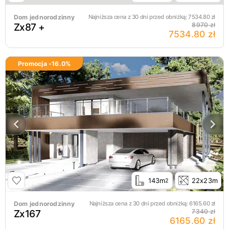
Dom jednorodzinny
Najniższa cena z 30 dni przed obniżką:
7534.80
zł
Zx87 +
8970 zł
7534.80 zł
Promocja -
16.0
%
143m
22x23m
2
Dom jednorodzinny
Najniższa cena z 30 dni przed obniżką:
6165.60
zł
Zx167
7340 zł
6165.60 zł