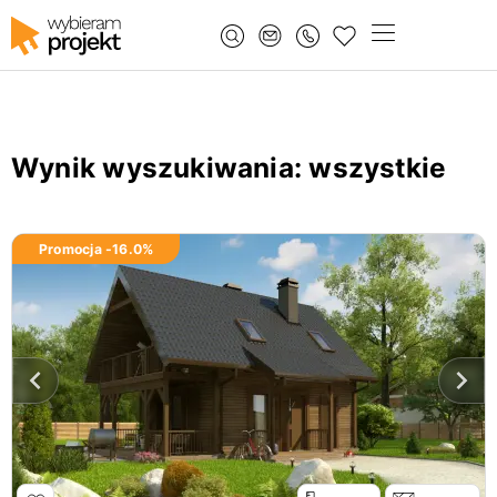
Wynik wyszukiwania
: wszystkie
Promocja -
16.0
%