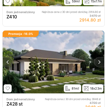
59m
15x17m
2
Dom jednorodzinny
Najniższa cena z 30 dni przed obniżką:
2914.80
zł
Z410
3470 zł
2914.80 zł
Promocja -
16.0
%
81m
18x23m
2
Dom jednorodzinny
Najniższa cena z 30 dni przed obniżką:
3948
zł
Z428 st
4700 zł