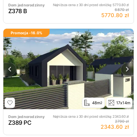
Dom jednorodzinny
Najniższa cena z 30 dni przed obniżką:
5770.80
zł
Z378 B
6870 zł
5770.80 zł
Promocja -
16.0
%
48m
17x14m
2
Dom jednorodzinny
Najniższa cena z 30 dni przed obniżką:
2343.60
zł
Z389 PC
2790 zł
2343.60 zł