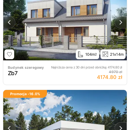
104m
21x14m
2
Budynek szeregowy
Najniższa cena z 30 dni przed obniżką:
4174.80
zł
Zb7
4970 zł
4174.80 zł
Promocja -
16.0
%