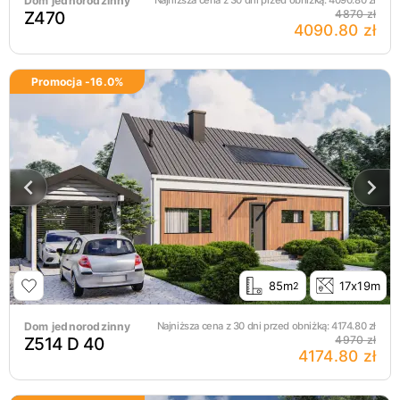
Dom jednorodzinny
Najniższa cena z 30 dni przed obniżką:
4090.80
zł
Z470
4870 zł
4090.80 zł
Promocja -
16.0
%
85m
17x19m
2
Dom jednorodzinny
Najniższa cena z 30 dni przed obniżką:
4174.80
zł
Z514 D 40
4970 zł
4174.80 zł