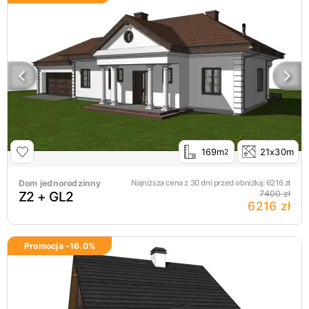
169m
21x30m
2
Dom jednorodzinny
Najniższa cena z 30 dni przed obniżką:
6216
zł
Z2 + GL2
7400 zł
6216 zł
Promocja -
16.0
%