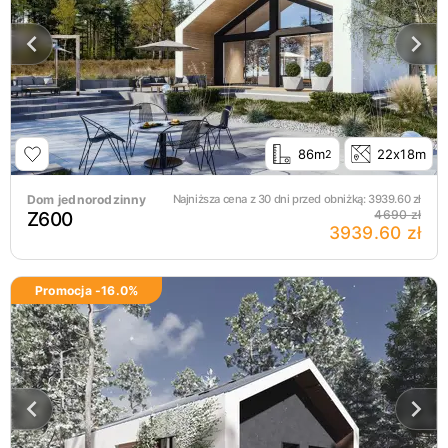
86m
22x18m
2
Dom jednorodzinny
Najniższa cena z 30 dni przed obniżką:
3939.60
zł
Z600
4690 zł
3939.60 zł
Promocja -
16.0
%