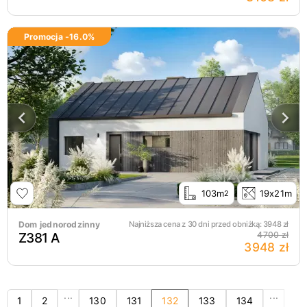
Promocja -
16.0
%
103m
19x21m
2
Dom jednorodzinny
Najniższa cena z 30 dni przed obniżką:
3948
zł
Z381 A
4700 zł
3948 zł
...
...
1
2
130
131
132
133
134