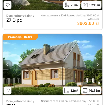
79m
17x19m
2
Dom jednorodzinny
Najniższa cena z 30 dni przed obniżką:
3603.60
zł
Z7 D pc
4290 zł
3603.60 zł
Promocja -
16.0
%
82m
16x18m
2
Dom jednorodzinny
Najniższa cena z 30 dni przed obniżką:
3771.60
zł
4490 zł