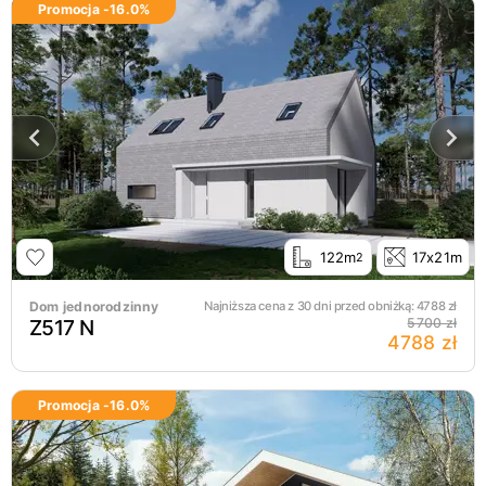
Promocja -
16.0
%
122m
17x21m
2
Dom jednorodzinny
Najniższa cena z 30 dni przed obniżką:
4788
zł
Z517 N
5700 zł
4788 zł
Promocja -
16.0
%