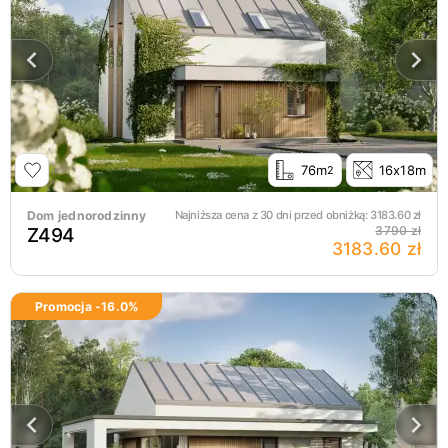
76m
16x18m
2
Dom jednorodzinny
Najniższa cena z 30 dni przed obniżką:
3183.60
zł
Z494
3790 zł
3183.60 zł
Promocja -
16.0
%