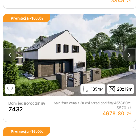
3948 zł
Promocja -
16.0
%
135m
20x19m
2
Dom jednorodzinny
Najniższa cena z 30 dni przed obniżką:
4678.80
zł
Z432
5570 zł
4678.80 zł
Promocja -
16.0
%