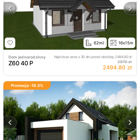
62m
16x15m
2
Dom jednorodzinny
Najniższa cena z 30 dni przed obniżką:
2494.80
zł
Z60 40 P
2970 zł
2494.80 zł
Promocja -
16.0
%