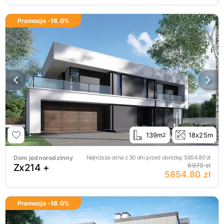
Promocja -
16.0
%
139m
18x25m
2
Dom jednorodzinny
Najniższa cena z 30 dni przed obniżką:
5854.80
zł
Zx214 +
6970 zł
5854.80 zł
Promocja -
16.0
%