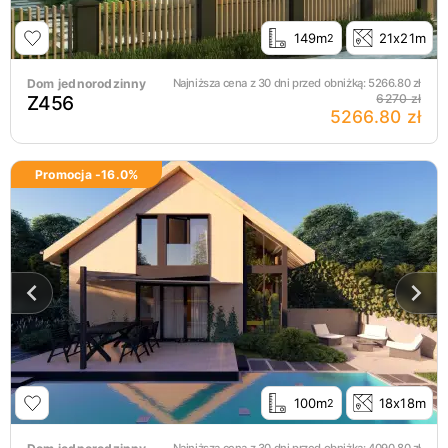
149m
21x21m
2
Dom jednorodzinny
Najniższa cena z 30 dni przed obniżką:
5266.80
zł
Z456
6270 zł
5266.80 zł
Promocja -
16.0
%
100m
18x18m
2