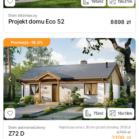
195m
19x31m
2
Dom bliźniaczy
Projekt domu Eco 52
8898 zł
Promocja -
16.0
%
75m
16x18m
2
Dom jednorodzinny
Najniższa cena z 30 dni przed obniżką:
3108
zł
Z72 D
3700 zł
3108 zł