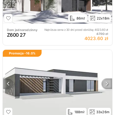
86m
22x18m
2
Dom jednorodzinny
Najniższa cena z 30 dni przed obniżką:
4023.60
zł
Z600 27
4790 zł
4023.60 zł
Promocja -
16.0
%
188m
33x26m
2