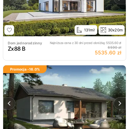
131m
30x20m
2
Dom jednorodzinny
Najniższa cena z 30 dni przed obniżką:
5535.60
zł
Zx88 B
6590 zł
5535.60 zł
Promocja -
16.0
%