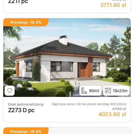
Z211 pc
3771.60 zł
Promocja -
16.0
%
90m
19x20m
2
Dom jednorodzinny
Najniższa cena z 30 dni przed obniżką:
4023.60
zł
Z273 D pc
4790 zł
4023.60 zł
Promocja -
16.0
%