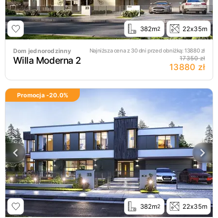
382m
22x35m
2
Dom jednorodzinny
Najniższa cena z 30 dni przed obniżką:
13880
zł
Willa Moderna 2
17350 zł
13880 zł
Promocja -
20.0
%
382m
22x35m
2