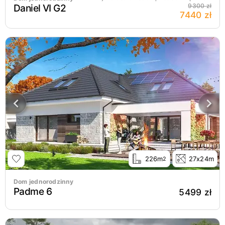
Daniel VI G2
9300 zł
7440 zł
226m
27x24m
2
Dom jednorodzinny
Padme 6
5499 zł