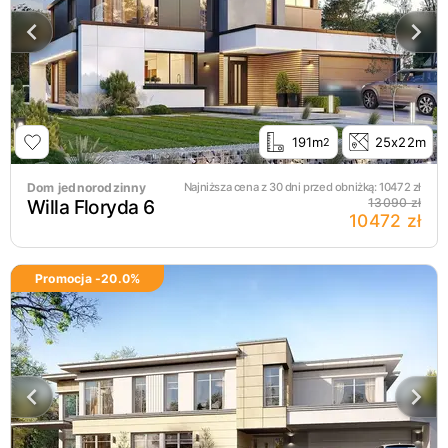
191m
25x22m
2
Dom jednorodzinny
Najniższa cena z 30 dni przed obniżką:
10472
zł
Willa Floryda 6
13090 zł
10472 zł
Promocja -
20.0
%