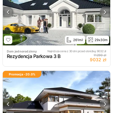
261m
29x30m
2
Dom jednorodzinny
Najniższa cena z 30 dni przed obniżką:
9032
zł
Rezydencja Parkowa 3 B
11290 zł
9032 zł
Promocja -
20.0
%