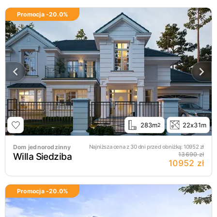
Promocja -
20.0
%
283m
22x31m
2
Dom jednorodzinny
Najniższa cena z 30 dni przed obniżką:
10952
zł
Willa Siedziba
13690 zł
10952 zł
Promocja -
20.0
%