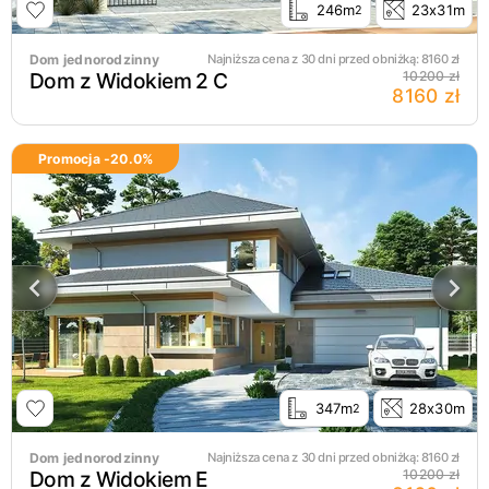
246m
23x31m
2
Dom jednorodzinny
Najniższa cena z 30 dni przed obniżką:
8160
zł
Dom z Widokiem 2 C
10200 zł
8160 zł
Promocja -
20.0
%
347m
28x30m
2
Dom jednorodzinny
Najniższa cena z 30 dni przed obniżką:
8160
zł
Dom z Widokiem E
10200 zł