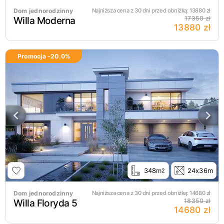
Dom jednorodzinny
Najniższa cena z 30 dni przed obniżką:
13880
zł
Willa Moderna
17350 zł
13880 zł
Promocja -
20.0
%
348m
24x36m
2
Dom jednorodzinny
Najniższa cena z 30 dni przed obniżką:
14680
zł
Willa Floryda 5
18350 zł
14680 zł