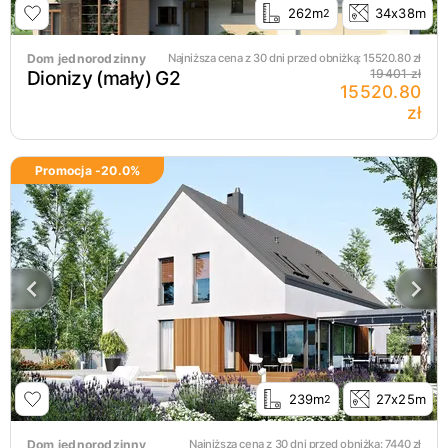
262m
34x38m
2
Dom jednorodzinny
Najniższa cena z 30 dni przed obniżką:
15520.80
zł
Dionizy (mały) G2
19401 zł
15520.80
zł
Promocja -
20.0
%
239m
27x25m
2
Dom jednorodzinny
Najniższa cena z 30 dni przed obniżką:
7440
zł