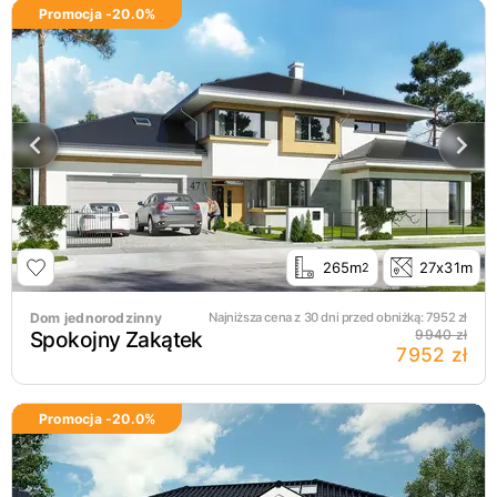
Promocja -
20.0
%
265m
27x31m
2
Dom jednorodzinny
Najniższa cena z 30 dni przed obniżką:
7952
zł
Spokojny Zakątek
9940 zł
7952 zł
Promocja -
20.0
%