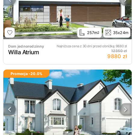
257m
35x24m
2
Dom jednorodzinny
Najniższa cena z 30 dni przed obniżką:
9880
zł
Willa Atrium
12350 zł
9880 zł
Promocja -
20.0
%