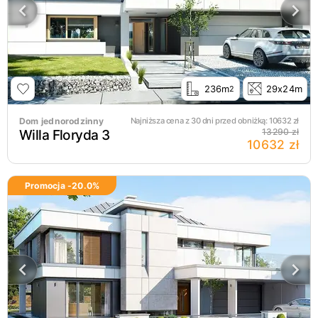
236m
29x24m
2
Dom jednorodzinny
Najniższa cena z 30 dni przed obniżką:
10632
zł
Willa Floryda 3
13290 zł
10632 zł
Promocja -
20.0
%