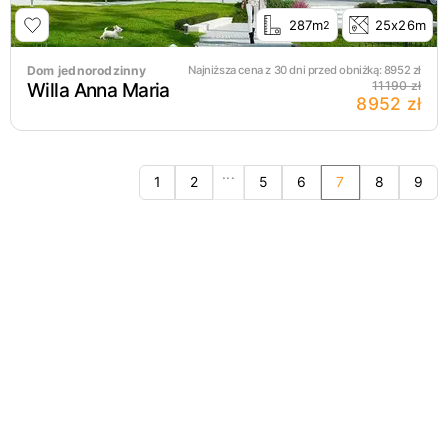
287m
25x26m
2
Dom jednorodzinny
Najniższa cena z 30 dni przed obniżką:
8952
zł
Willa Anna Maria
11190 zł
8952 zł
...
1
2
5
6
7
8
9