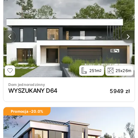
251m
25x26m
2
Dom jednorodzinny
WYSZUKANY D64
5949 zł
Promocja -
20.0
%