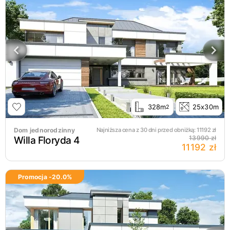
328m
25x30m
2
Dom jednorodzinny
Najniższa cena z 30 dni przed obniżką:
11192
zł
Willa Floryda 4
13990 zł
11192 zł
Promocja -
20.0
%