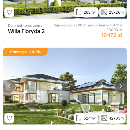
263m
25x26m
2
Dom jednorodzinny
Najniższa cena z 30 dni przed obniżką:
10472
zł
Willa Floryda 2
13090 zł
10472 zł
Promocja -
20.0
%
524m
42x33m
2