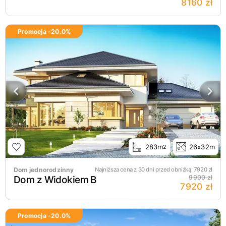
8160 zł
Promocja -
20.0
%
283m
26x32m
2
Dom jednorodzinny
Najniższa cena z 30 dni przed obniżką:
7920
zł
Dom z Widokiem B
9900 zł
7920 zł
Promocja -
20.0
%