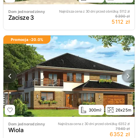
Dom jednorodzinny
Najniższa cena z 30 dni przed obniżką:
5112
zł
Zacisze 3
6390 zł
5112 zł
Promocja -
20.0
%
300m
26x25m
2
Dom jednorodzinny
Najniższa cena z 30 dni przed obniżką:
6352
zł
Wiola
7940 zł
6352 zł