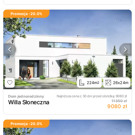
Promocja -
20.0
%
224m
26x24m
2
Dom jednorodzinny
Najniższa cena z 30 dni przed obniżką:
9080
zł
Willa Słoneczna
11350 zł
9080 zł
Promocja -
20.0
%