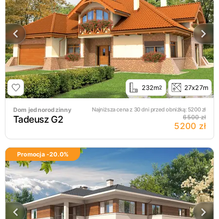
232m
27x27m
2
Dom jednorodzinny
Najniższa cena z 30 dni przed obniżką:
5200
zł
Tadeusz G2
6500 zł
5200 zł
Promocja -
20.0
%