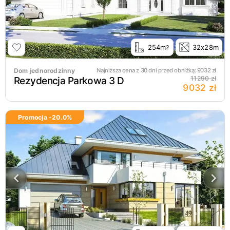
254m
32x28m
2
Dom jednorodzinny
Najniższa cena z 30 dni przed obniżką:
9032
zł
Rezydencja Parkowa 3 D
11290 zł
9032 zł
Promocja -
20.0
%