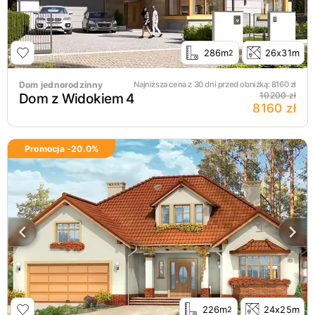
286m
26x31m
2
Dom jednorodzinny
Najniższa cena z 30 dni przed obniżką:
8160
zł
Dom z Widokiem 4
10200 zł
8160 zł
Promocja -
20.0
%
226m
24x25m
2