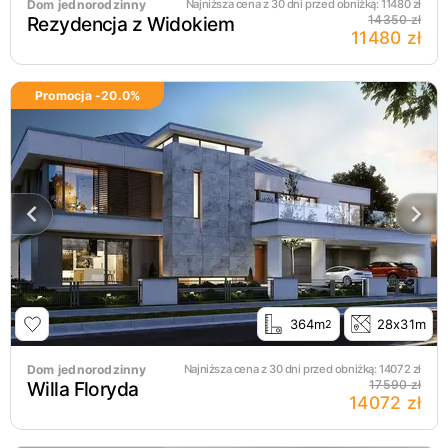
Dom jednorodzinny
Najniższa cena z 30 dni przed obniżką:
11480
zł
Rezydencja z Widokiem
14350 zł
11480 zł
Promocja -
20.0
%
364m
28x31m
2
Dom jednorodzinny
Najniższa cena z 30 dni przed obniżką:
14072
zł
Willa Floryda
17590 zł
14072 zł