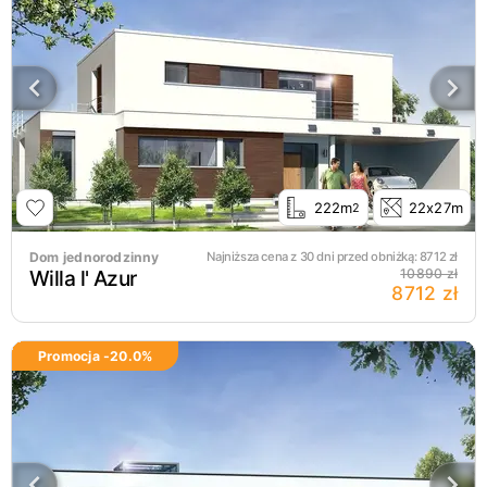
222m
22x27m
2
Dom jednorodzinny
Najniższa cena z 30 dni przed obniżką:
8712
zł
Willa l' Azur
10890 zł
8712 zł
Promocja -
20.0
%