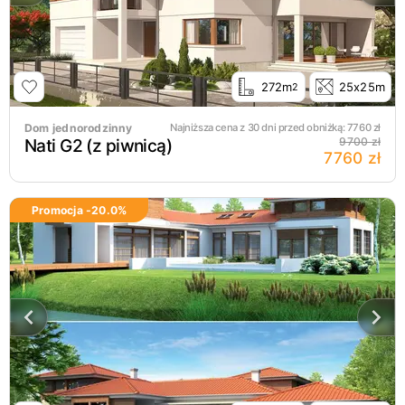
272m
25x25m
2
Dom jednorodzinny
Najniższa cena z 30 dni przed obniżką:
7760
zł
Nati G2 (z piwnicą)
9700 zł
7760 zł
Promocja -
20.0
%