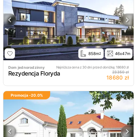
858m
46x47m
2
Dom jednorodzinny
Najniższa cena z 30 dni przed obniżką:
18680
zł
Rezydencja Floryda
23350 zł
18680 zł
Promocja -
20.0
%