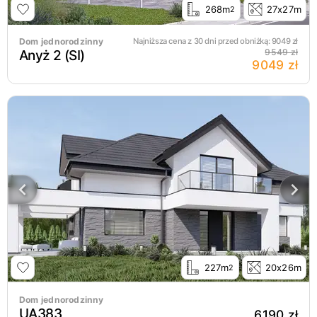
268m
27x27m
2
Dom jednorodzinny
Najniższa cena z 30 dni przed obniżką:
9049
zł
Anyż 2 (SI)
9549 zł
9049 zł
227m
20x26m
2
Dom jednorodzinny
UA383
6190 zł