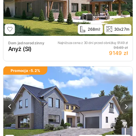
268m
30x27m
2
Dom jednorodzinny
Najniższa cena z 30 dni przed obniżką:
9149
zł
Anyż (SI)
9649 zł
9149 zł
Promocja -
5.2
%