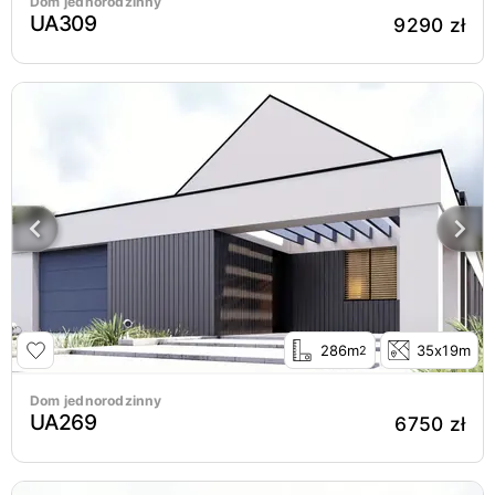
Dom jednorodzinny
UA309
9290 zł
286m
35x19m
2
Dom jednorodzinny
UA269
6750 zł