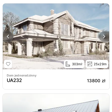
303m
25x29m
2
Dom jednorodzinny
UA232
13800 zł