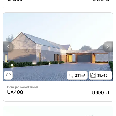
231m
35x45m
2
Dom jednorodzinny
UA400
9990 zł