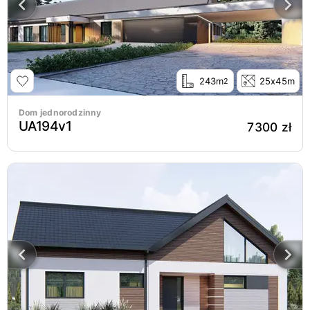
243m
25x45m
2
Dom jednorodzinny
UA194v1
7300 zł