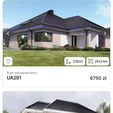
238m
28x24m
2
Dom jednorodzinny
UA291
6750 zł