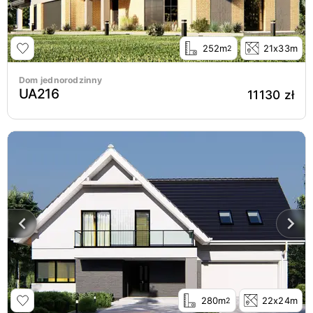
252m
21x33m
2
Dom jednorodzinny
UA216
11130 zł
280m
22x24m
2