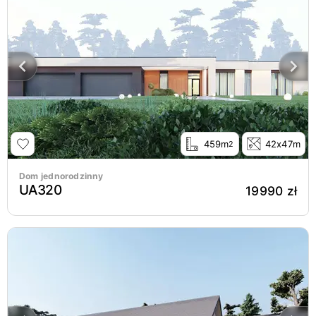
459m
42x47m
2
Dom jednorodzinny
UA320
19990 zł