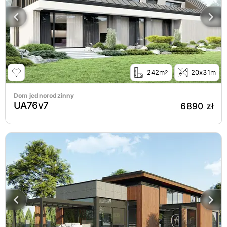
242m
20x31m
2
Dom jednorodzinny
UA76v7
6890 zł