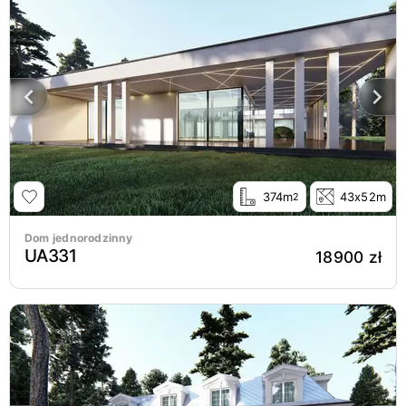
374m
43x52m
2
Dom jednorodzinny
UA331
18900 zł