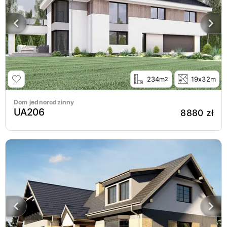
234m
19x32m
2
Dom jednorodzinny
UA206
8880 zł