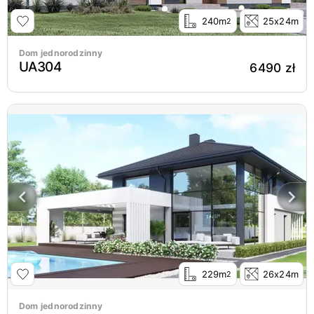
240m
25x24m
2
Dom jednorodzinny
UA304
6490 zł
229m
26x24m
2
Dom jednorodzinny