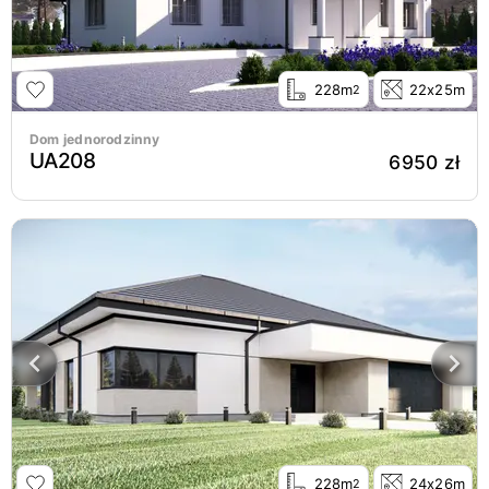
228m
22x25m
2
Dom jednorodzinny
UA208
6950 zł
228m
24x26m
2