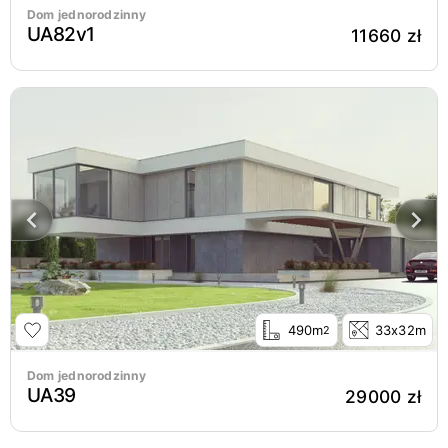
Dom jednorodzinny
UA82v1
11660 zł
490m
33x32m
2
Dom jednorodzinny
UA39
29000 zł