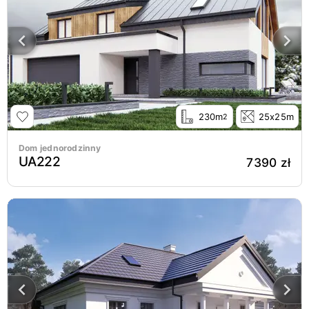
230m
25x25m
2
Dom jednorodzinny
UA222
7390 zł