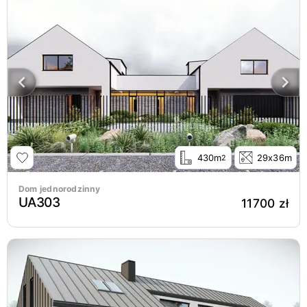
430m
29x36m
2
Dom jednorodzinny
UA303
11700 zł