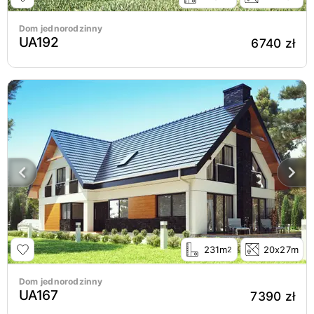
Dom jednorodzinny
UA192
6740 zł
231m
20x27m
2
Dom jednorodzinny
UA167
7390 zł