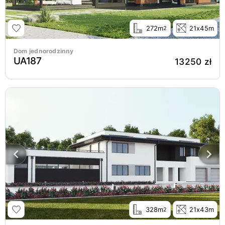
272m
21x45m
2
Dom jednorodzinny
UA187
13250 zł
328m
21x43m
2