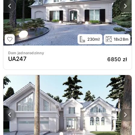
230m
18x28m
2
Dom jednorodzinny
UA247
6850 zł