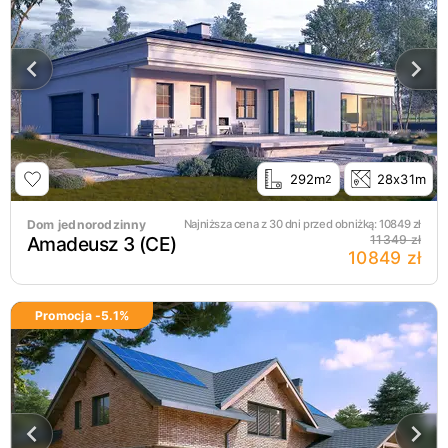
292m
28x31m
2
Dom jednorodzinny
Najniższa cena z 30 dni przed obniżką:
10849
zł
Amadeusz 3 (CE)
11349 zł
10849 zł
Promocja -
5.1
%