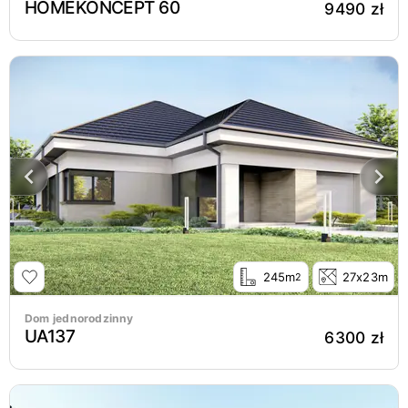
HOMEKONCEPT 60
9490 zł
245m
27x23m
2
Dom jednorodzinny
UA137
6300 zł