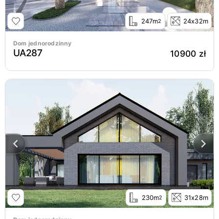
247m
24x32m
2
Dom jednorodzinny
UA287
10900 zł
230m
31x28m
2