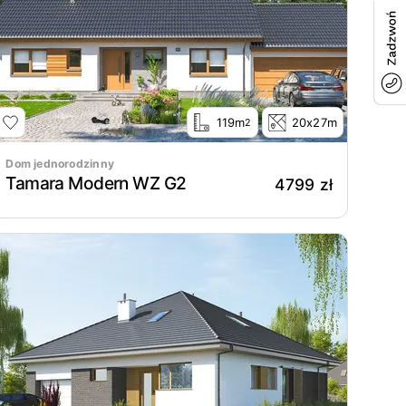
119m
20x27m
2
Dom jednorodzinny
Tamara Modern WZ G2
4799 zł