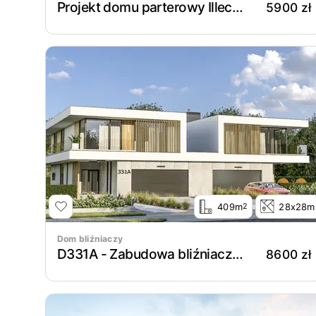
Projekt domu parterowy Illecebrosus III G2
5900 zł
409m
28x28m
2
Dom bliźniaczy
D331A - Zabudowa bliźniacza WT2021
8600 zł