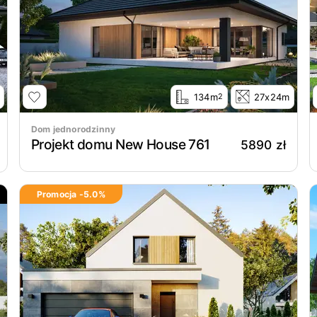
134m
27x24m
2
Dom jednorodzinny
Projekt domu New House 761
5890 zł
Promocja -
5.0
%