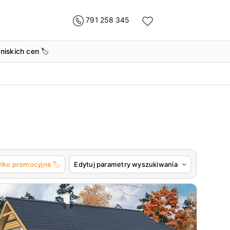
791 258 345
 niskich cen
🏷️
ylko promocyjne 🏷️
Edytuj parametry wyszukiwania