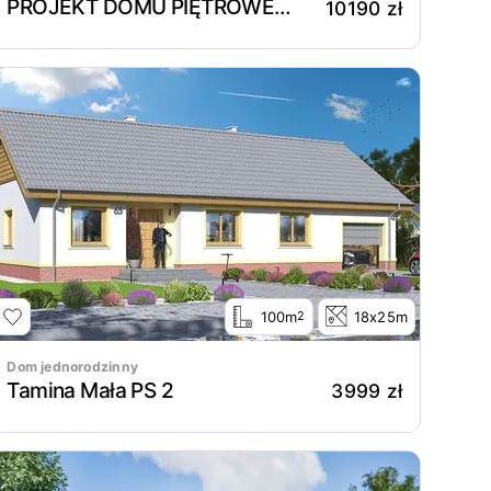
PROJEKT DOMU PIĘTROWEGO A-57 (N-210)
10190 zł
100m
18x25m
2
Dom jednorodzinny
Tamina Mała PS 2
3999 zł