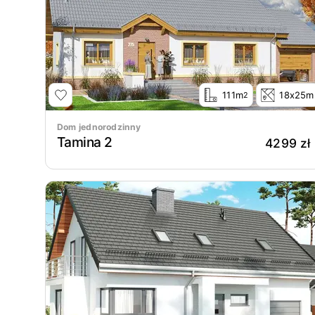
111m
18x25m
2
Dom jednorodzinny
Tamina 2
4299 zł