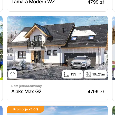
Tamara Modern WZ
4799 zł
139m
19x25m
2
Dom jednorodzinny
Ajaks Max G2
4799 zł
Promocja -
5.0
%