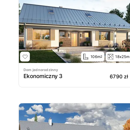
106m
18x25m
2
Dom jednorodzinny
Ekonomiczny 3
6790 zł