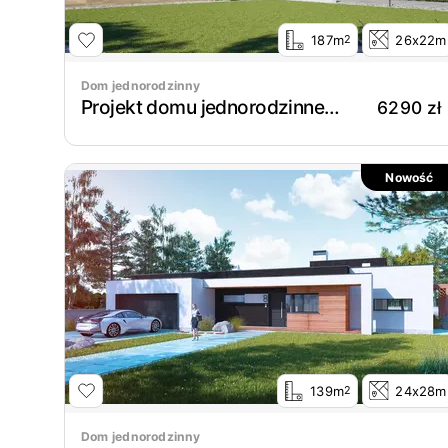
187m
26x22m
2
Dom jednorodzinny
Projekt domu jednorodzinnego New House 709
6290 zł
Nowość
139m
24x28m
2
Dom jednorodzinny