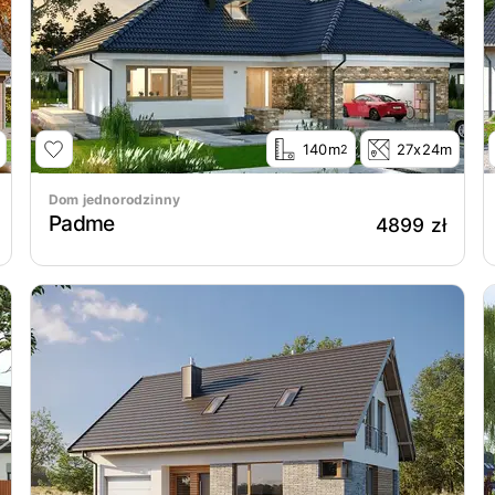
140m
27x24m
2
Dom jednorodzinny
Padme
4899 zł