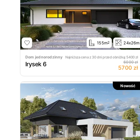
155m
24x26m
2
Dom jednorodzinny
Najniższa cena z 30 dni przed obniżką:
5400
zł
6000 zł
Irysek 6
5700 zł
Nowość