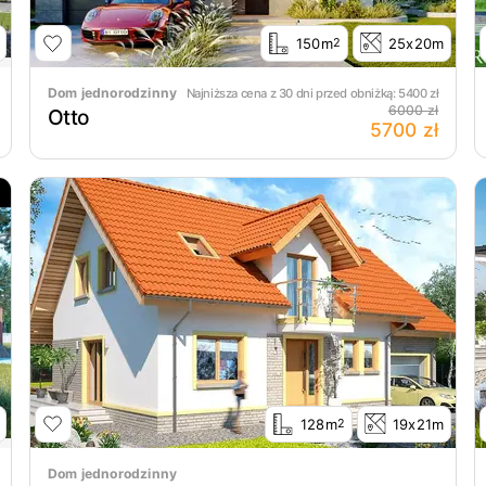
150m
25x20m
2
Dom jednorodzinny
Najniższa cena z 30 dni przed obniżką:
5400
zł
6000 zł
Otto
5700 zł
128m
19x21m
2
Dom jednorodzinny