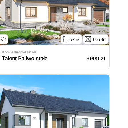
97m
17x24m
2
Dom jednorodzinny
Talent Paliwo stałe
3999 zł