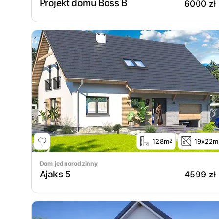
Projekt domu Boss B
6000 zł
128m
19x22m
2
Dom jednorodzinny
Ajaks 5
4599 zł