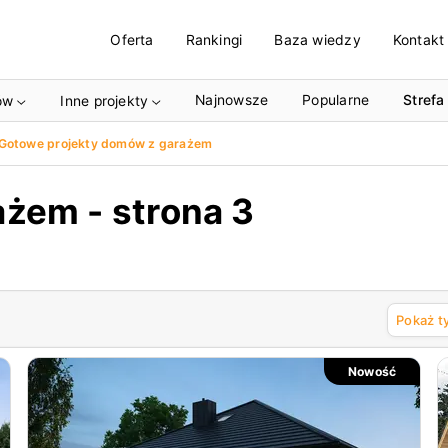
Oferta
Rankingi
Baza wiedzy
Kontakt
Najnowsze
Popularne
Strefa
ów
Inne projekty
 Gotowe projekty domów z garażem
żem - strona 3
Pokaż t
Nowość