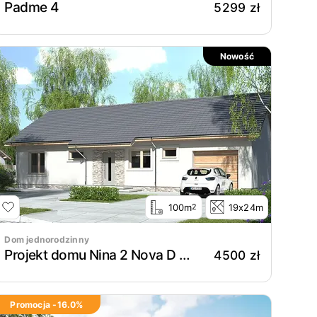
Padme 4
5299 zł
Nowość
100m
19x24m
2
Dom jednorodzinny
Projekt domu Nina 2 Nova D 37 Plus strop monolityczny
4500 zł
Promocja -
16.0
%