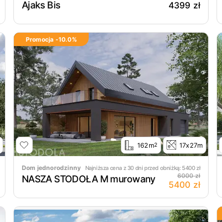
Ajaks Bis
4399 zł
Promocja -
10.0
%
162m
17x27m
2
Dom jednorodzinny
Najniższa cena z 30 dni przed obniżką:
5400
zł
6000 zł
NASZA STODOŁA M murowany
5400 zł