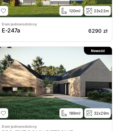
120m
23x22m
2
Dom jednorodzinny
E-247a
6290 zł
Nowość
189m
32x29m
2
Dom jednorodzinny