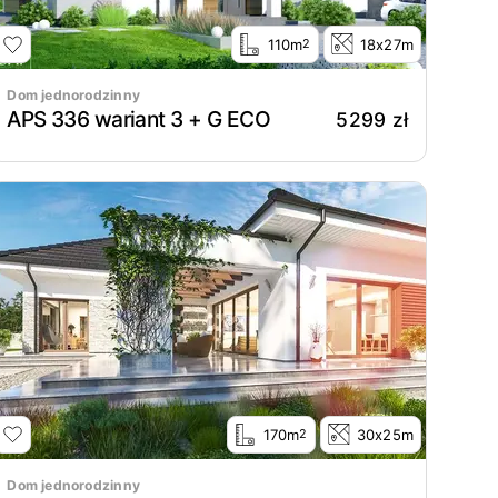
110m
18x27m
2
Dom jednorodzinny
APS 336 wariant 3 + G ECO
5299 zł
170m
30x25m
2
Dom jednorodzinny