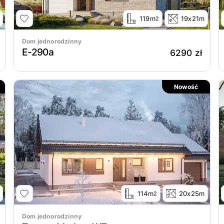
119m
19x21m
2
Dom jednorodzinny
E-290a
6290 zł
Nowość
114m
20x25m
2
Dom jednorodzinny