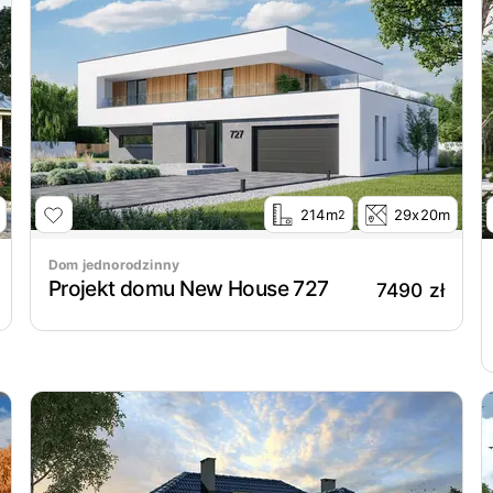
214m
29x20m
2
Dom jednorodzinny
Projekt domu New House 727
7490 zł