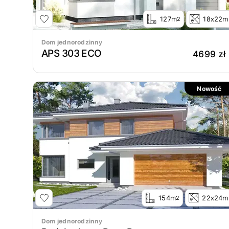
127m
18x22m
2
Dom jednorodzinny
APS 303 ECO
4699 zł
Nowość
154m
22x24m
2
Dom jednorodzinny