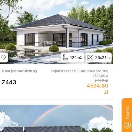
124m
26x21m
2
Dom jednorodzinny
Najniższa cena z 30 dni przed obniżką:
4594.80
zł
5470 zł
Z443
4594.80
zł