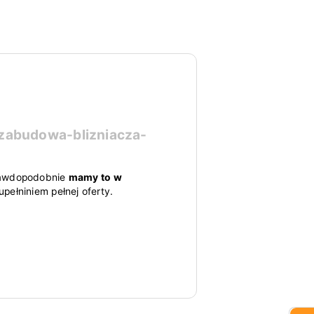
zabudowa-blizniacza-
 prawdopodobnie
mamy to w
pełniniem pełnej oferty.