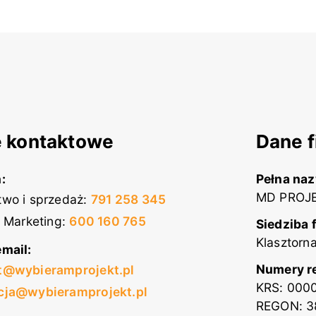
 kontaktowe
Dane f
:
Pełna na
MD PROJE
wo i sprzedaż
:
791 258 345
i Marketing
:
600 160 765
Siedziba 
Klasztorn
mail:
Numery r
t@wybieramprojekt.pl
KRS: 000
cja@wybieramprojekt.pl
REGON: 3