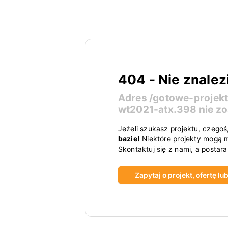
404 - Nie znalez
Adres
/gotowe-projek
wt2021-atx.398
nie zo
Jeżeli szukasz projektu, czegoś
bazie!
Niektóre projekty mogą m
Skontaktuj się z nami, a postar
Zapytaj o projekt, ofertę l