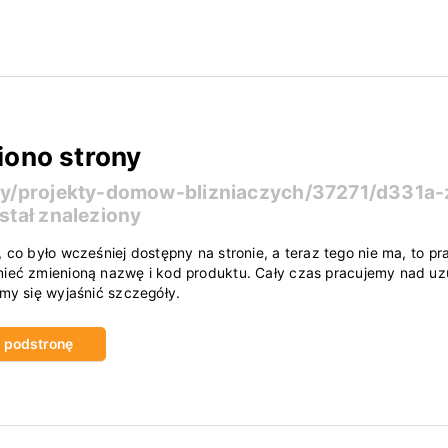
iono strony
ty/projekty-domow-blizniaczych/37271/d331a-
stał znaleziony
, co było wcześniej dostępny na stronie, a teraz tego nie ma, to
ieć zmienioną nazwę i kod produktu. Cały czas pracujemy nad uzu
amy się wyjaśnić szczegóły.
ub podstronę