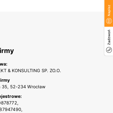
irmy
zwa:
KT & KONSULTING SP. ZO.O.
firmy
a 35, 52-234 Wrocław
ejestrowe:
0878772,
87947490,