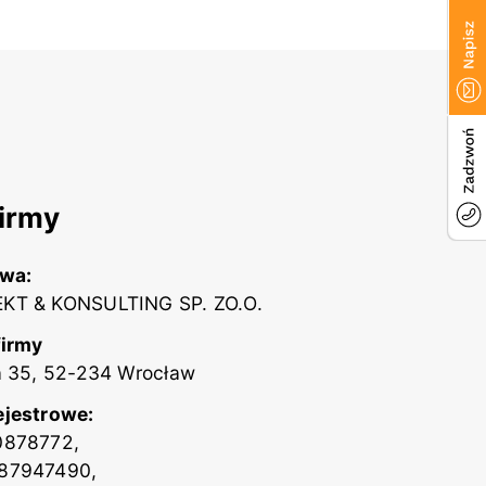
irmy
zwa:
KT & KONSULTING SP. ZO.O.
firmy
a 35, 52-234 Wrocław
ejestrowe:
0878772,
87947490,