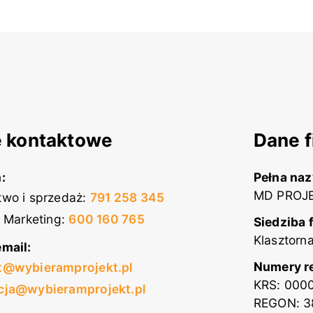
 kontaktowe
Dane f
:
Pełna na
MD PROJE
wo i sprzedaż
:
791 258 345
i Marketing
:
600 160 765
Siedziba 
Klasztorn
mail:
Numery r
t@wybieramprojekt.pl
KRS: 000
cja@wybieramprojekt.pl
REGON: 3