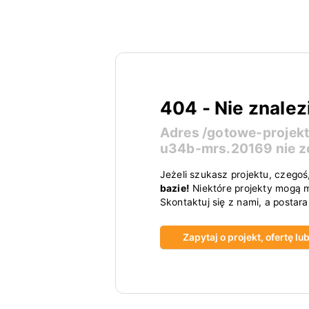
404 - Nie znalez
Adres
/gotowe-projek
u34b-mrs.20169
nie z
Jeżeli szukasz projektu, czegoś
bazie!
Niektóre projekty mogą m
Skontaktuj się z nami, a postar
Zapytaj o projekt, ofertę l