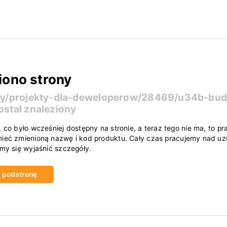
iono strony
ty/projekty-dla-deweloperow/28469/u34b-bu
ostał znaleziony
, co było wcześniej dostępny na stronie, a teraz tego nie ma, to
ieć zmienioną nazwę i kod produktu. Cały czas pracujemy nad uzu
amy się wyjaśnić szczegóły.
ub podstronę