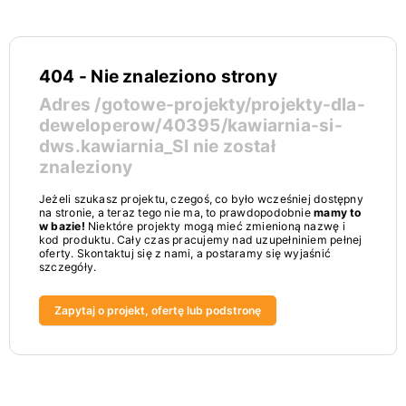
404 - Nie znaleziono strony
Adres
/gotowe-projekty/projekty-dla-
deweloperow/40395/kawiarnia-si-
dws.kawiarnia_SI
nie został
znaleziony
Jeżeli szukasz projektu, czegoś, co było wcześniej dostępny
na stronie, a teraz tego nie ma, to prawdopodobnie
mamy to
w bazie!
Niektóre projekty mogą mieć zmienioną nazwę i
kod produktu. Cały czas pracujemy nad uzupełniniem pełnej
oferty. Skontaktuj się z nami, a postaramy się wyjaśnić
szczegóły.
Zapytaj o projekt, ofertę lub podstronę