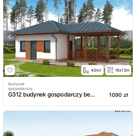
43m
18x13m
2
Budynek
gospodarczy
G312 budynek gospodarczy bez bramy
1090 zł