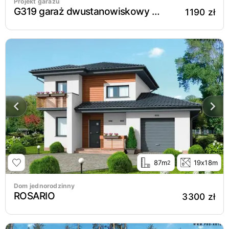
Projekt garażu
G319 garaż dwustanowiskowy z pomieszczeniem gospodarczym
1190 zł
87m
19x18m
2
Dom jednorodzinny
ROSARIO
3300 zł