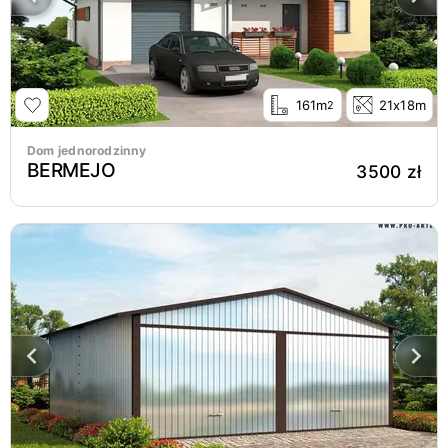
161m
21x18m
2
Dom jednorodzinny
BERMEJO
3500 zł