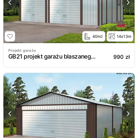
40m
14x13m
2
Projekt garażu
GB21 projekt garażu blaszanego dwustanowiskowego
990 zł