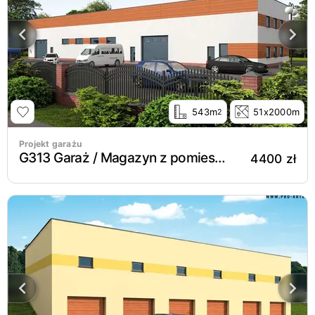
543m
51x2000m
2
Projekt garażu
G313 Garaż / Magazyn z pomieszczeniami gospodarczymi
4400 zł