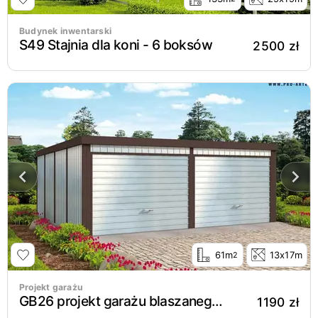
Budynek inwentarski
S49 Stajnia dla koni - 6 boksów
2500 zł
61m
13x17m
2
Projekt garażu
GB26 projekt garażu blaszanego dwustanowiskowego z pomieszczeniem gospodarczym
1190 zł