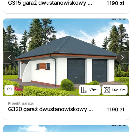
G315 garaż dwustanowiskowy z pomieszczeniem gospodarczym i altaną
1190 zł
67m
14x19m
2
Projekt garażu
G320 garaż dwustanowiskowy z pomieszczeniem gospodarczym i altaną
1190 zł