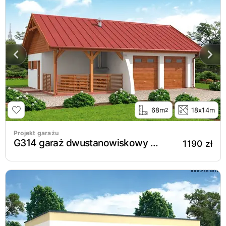
68m
18x14m
2
Projekt garażu
G314 garaż dwustanowiskowy z pomieszczeniem gospodarczym i werandą
1190 zł