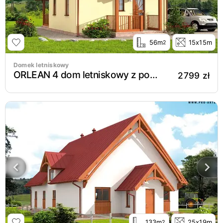
56m
15x15m
2
Domek letniskowy
ORLEAN 4 dom letniskowy z poddaszem
2799 zł
133m
25x19m
2