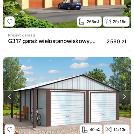
266m
29x15m
2
Projekt garażu
G317 garaż wielostanowiskowy, dwupoziomowy
2590 zł
40m
14x13m
2