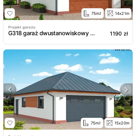
75m
14x21m
2
Projekt garażu
G318 garaż dwustanowiskowy z pomieszczeniem gospodarczym
1190 zł
75m
15x20m
2