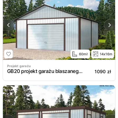
60m
14x16m
2
Projekt garażu
GB20 projekt garażu blaszanego dwustanowiskowego
1090 zł