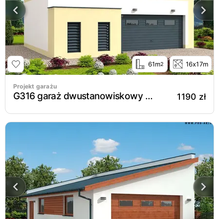
61m
16x17m
2
Projekt garażu
G316 garaż dwustanowiskowy z pomieszczeniem gospodarczym
1190 zł