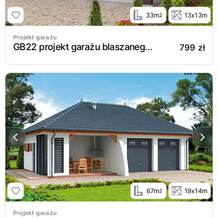
33m
13x13m
2
Projekt garażu
GB22 projekt garażu blaszanego dwustanowiskowego
799 zł
67m
19x14m
2
Projekt garażu