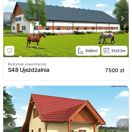
949m
31x53m
2
Budynek inwentarski
S48 Ujeżdżalnia
7500 zł