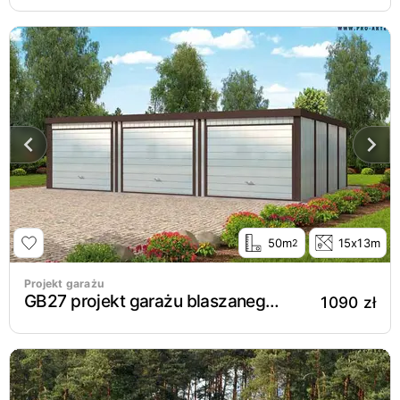
50m
15x13m
2
Projekt garażu
GB27 projekt garażu blaszanego trzystanowiskowego
1090 zł