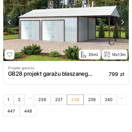
35m
16x13m
2
Projekt garażu
GB28 projekt garażu blaszanego z wiatą
799 zł
...
...
1
2
236
237
238
239
240
447
448