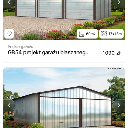
60m
17x13m
2
Projekt garażu
GB54 projekt garażu blaszanego trzystanowiskowego
1090 zł