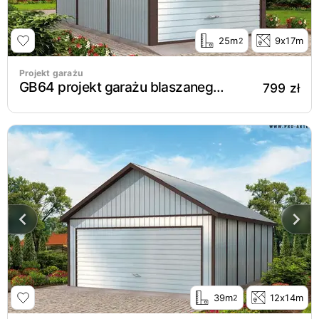
25m
9x17m
2
Projekt garażu
GB64 projekt garażu blaszanego jednostanowiskowego z wiatą
799 zł
39m
12x14m
2