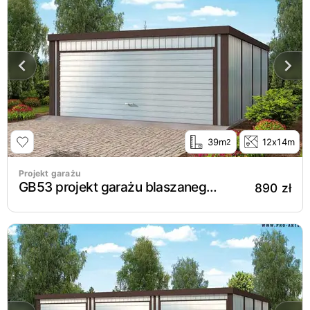
39m
12x14m
2
Projekt garażu
GB53 projekt garażu blaszanego dwustanowiskowego
890 zł