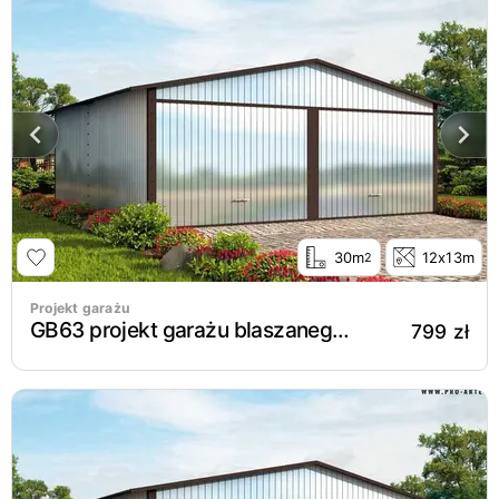
30m
12x13m
2
Projekt garażu
GB63 projekt garażu blaszanego dwustanowiskowego
799 zł