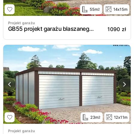
55m
14x15m
2
Projekt garażu
GB55 projekt garażu blaszanego dwustanowiskowego
1090 zł
23m
12x11m
2
Projekt garażu