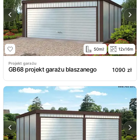
50m
12x16m
2
Projekt garażu
GB68 projekt garażu blaszanego
1090 zł