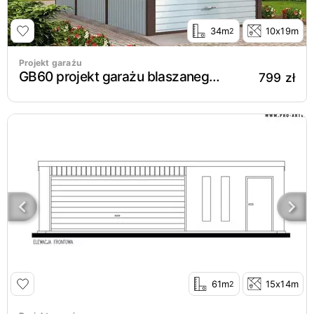
34m
10x19m
2
Projekt garażu
GB60 projekt garażu blaszanego jednostanowiskowego z pomieszczeniem gospodarczym i wiatą
799 zł
61m
15x14m
2