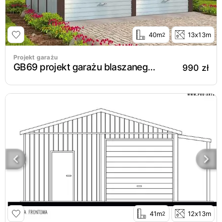
40m
13x13m
2
Projekt garażu
GB69 projekt garażu blaszanego dwustanowiskowego
990 zł
41m
12x13m
2