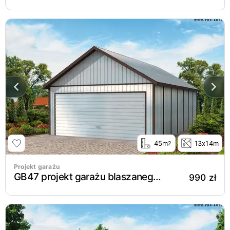
45m
13x14m
2
Projekt garażu
GB47 projekt garażu blaszanego dwustanowiskowego
990 zł