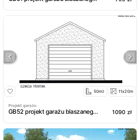
50m
11x20m
2
Projekt garażu
GB52 projekt garażu blaszanego jednostanowiskowego z pomieszczeniem gospodarczym i wiatą
1090 zł