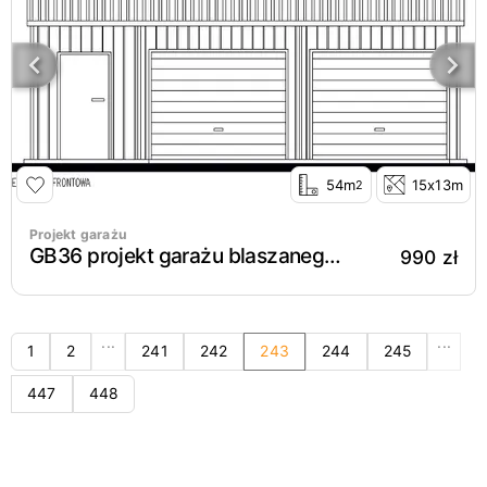
54m
15x13m
2
Projekt garażu
GB36 projekt garażu blaszanego dwustanowiskowego
990 zł
...
...
1
2
241
242
243
244
245
447
448