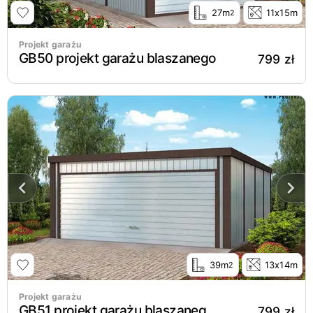
27m
11x15m
2
Projekt garażu
GB50 projekt garażu blaszanego
799 zł
39m
13x14m
2
Projekt garażu
GB51 projekt garażu blaszanego dwustanowiskowego
799 zł