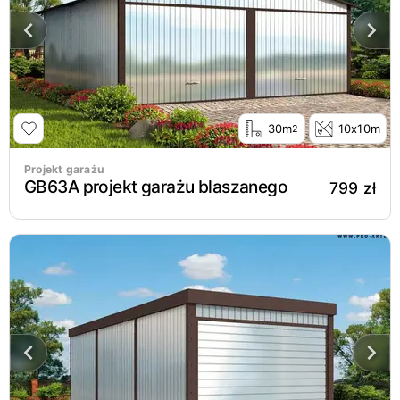
30m
10x10m
2
Projekt garażu
GB63A projekt garażu blaszanego
799 zł