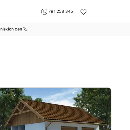
791 258 345
 niskich cen
🏷️