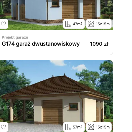
47m
15x15m
2
Projekt garażu
G174 garaż dwustanowiskowy
1090 zł
57m
15x15m
2