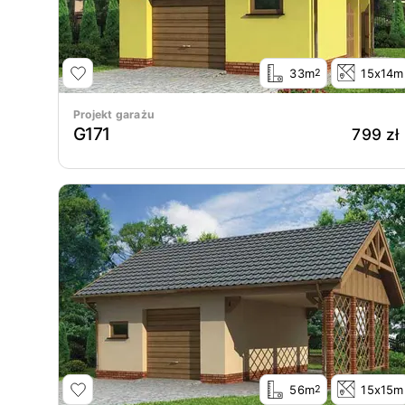
33m
15x14m
2
Projekt garażu
G171
799 zł
56m
15x15m
2