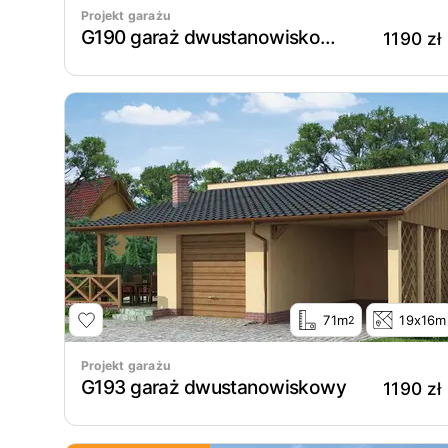
Projekt garażu
G190 garaż dwustanowiskowy z werandą
1190 zł
71m
19x16m
2
Projekt garażu
G193 garaż dwustanowiskowy
1190 zł