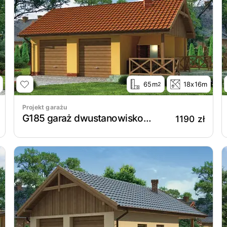
65m
18x16m
2
Projekt garażu
G185 garaż dwustanowiskowy z wędzarnikiem
1190 zł