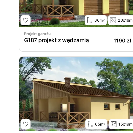
66m
20x16m
2
Projekt garażu
G187 projekt z wędzarnią
1190 zł
65m
15x19m
2