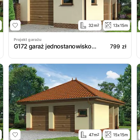
32m
13x15m
2
Projekt garażu
G172 garaż jednostanowiskowy
799 zł
47m
15x15m
2