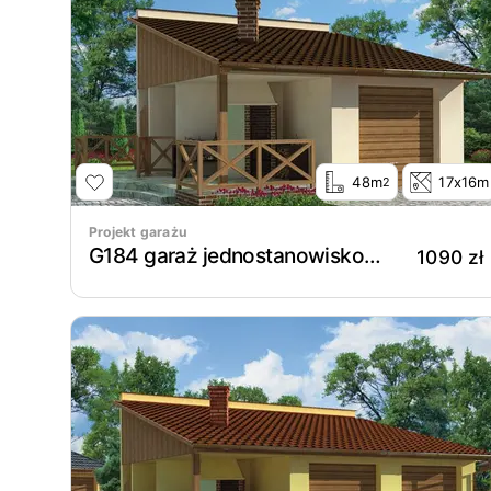
48m
17x16m
2
Projekt garażu
G184 garaż jednostanowiskowy z wędzarnikiem
1090 zł