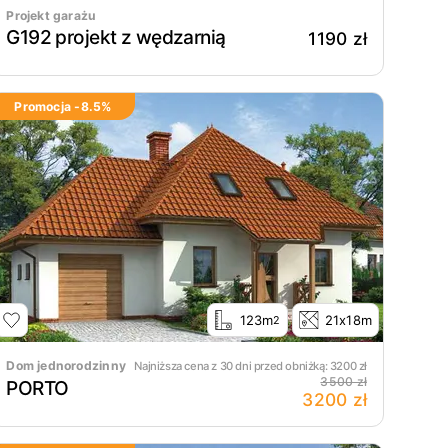
Projekt garażu
G192 projekt z wędzarnią
1190 zł
Promocja -
8.5
%
123m
21x18m
2
Dom jednorodzinny
Najniższa cena z 30 dni przed obniżką:
3200
zł
3500 zł
PORTO
3200 zł