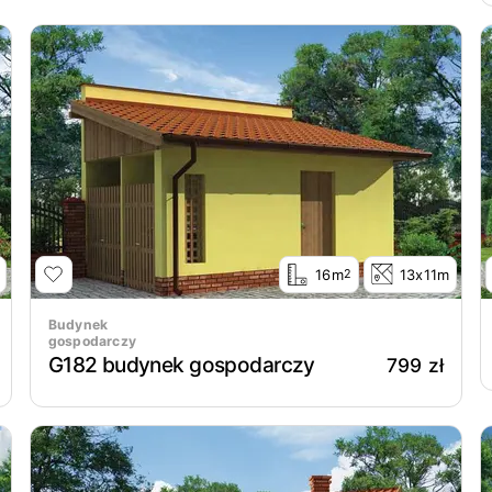
16m
13x11m
2
Budynek
gospodarczy
G182 budynek gospodarczy
799 zł