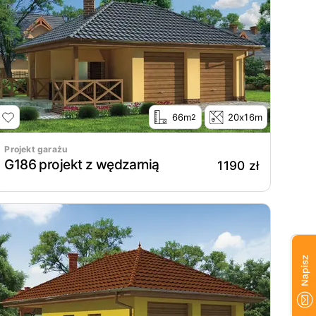
66m
20x16m
2
Projekt garażu
G186 projekt z wędzarnią
1190 zł