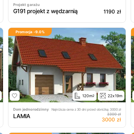
Projekt garażu
G191 projekt z wędzarnią
1190 zł
Promocja -
9.0
%
120m
22x19m
2
Dom jednorodzinny
Najniższa cena z 30 dni przed obniżką:
3000
zł
3300 zł
LAMIA
3000 zł