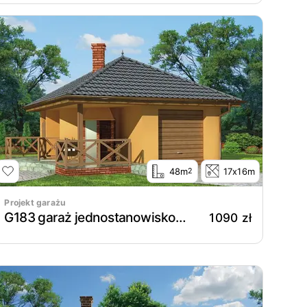
48m
17x16m
2
Projekt garażu
G183 garaż jednostanowiskowy z wędzarnikiem
1090 zł