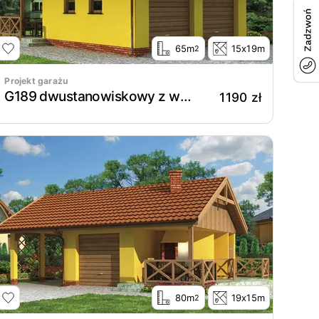
65m
15x19m
2
Projekt garażu
G189 dwustanowiskowy z werandą
1190 zł
80m
19x15m
2