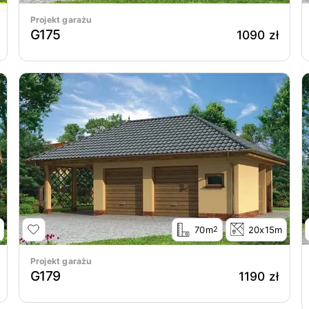
Projekt garażu
G175
1090 zł
70m
20x15m
2
Projekt garażu
G179
1190 zł