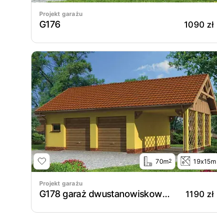
Projekt garażu
G176
1090 zł
70m
19x15m
2
Projekt garażu
G178 garaż dwustanowiskowy z wiatą garażową
1190 zł