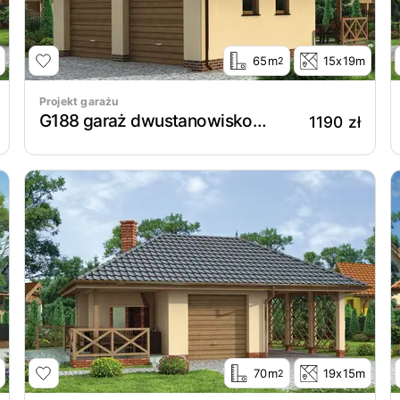
65m
15x19m
2
Projekt garażu
G188 garaż dwustanowiskowy z wędzarnikiem
1190 zł
70m
19x15m
2