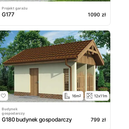
Projekt garażu
G177
1090 zł
16m
12x11m
2
Budynek
gospodarczy
G180 budynek gospodarczy
799 zł