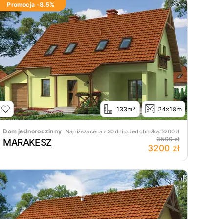
Promocja -
8.5
%
133m
24x18m
2
Dom jednorodzinny
Najniższa cena z 30 dni przed obniżką:
3200
zł
3500 zł
MARAKESZ
3200 zł