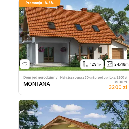
Promocja -
8.5
%
129m
24x18m
2
Dom jednorodzinny
Najniższa cena z 30 dni przed obniżką:
3200
zł
3500 zł
MONTANA
3200 zł