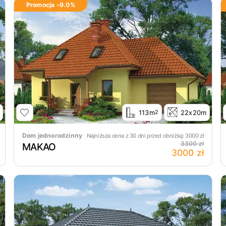
Promocja -
9.0
%
113m
22x20m
2
Dom jednorodzinny
Najniższa cena z 30 dni przed obniżką:
3000
zł
3300 zł
MAKAO
3000 zł