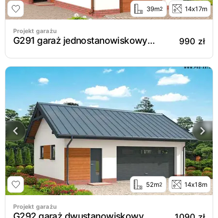
39m
14x17m
2
Projekt garażu
G291 garaż jednostanowiskowy z pomieszczeniem gospodarczym
990 zł
52m
14x18m
2
Projekt garażu
G292 garaż dwustanowiskowy z pomieszczeniem gospodarczym
1090 zł