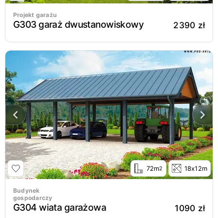
Projekt garażu
G303 garaż dwustanowiskowy
2390 zł
72m
18x12m
2
Budynek
gospodarczy
G304 wiata garażowa
1090 zł