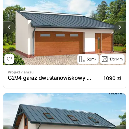
52m
17x14m
2
Projekt garażu
G294 garaż dwustanowiskowy z pomieszczeniem gospodarczym
1090 zł