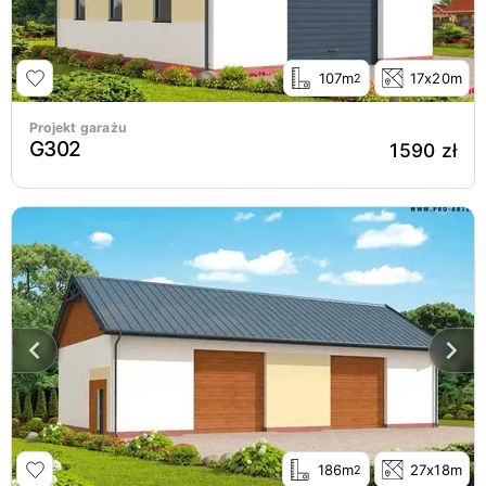
107m
17x20m
2
Projekt garażu
G302
1590 zł
186m
27x18m
2