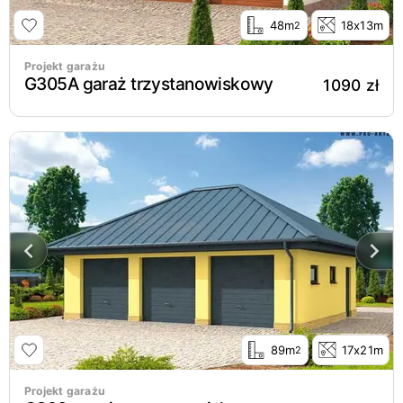
48m
18x13m
2
Projekt garażu
G305A garaż trzystanowiskowy
1090 zł
89m
17x21m
2
Projekt garażu