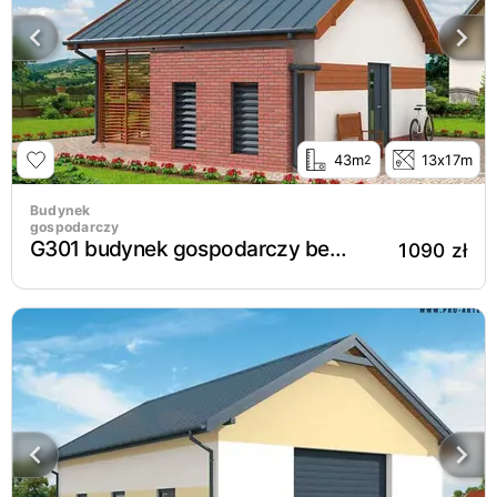
43m
13x17m
2
Budynek
gospodarczy
G301 budynek gospodarczy bez bramy
1090 zł