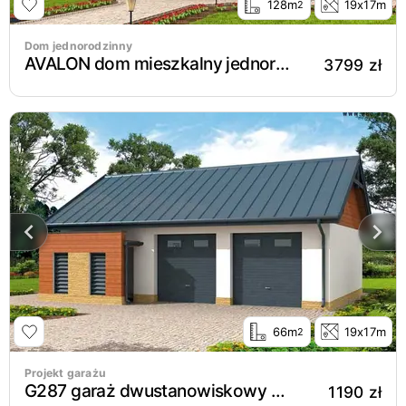
128m
19x17m
2
Dom jednorodzinny
AVALON dom mieszkalny jednorodzinny z poddaszem użytkowym
3799 zł
66m
19x17m
2
Projekt garażu
G287 garaż dwustanowiskowy z pomieszczeniem gospodarczym
1190 zł