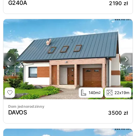
G240A
2190 zł
140m
22x19m
2
Dom jednorodzinny
DAVOS
3500 zł