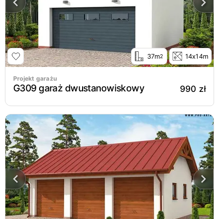
37m
14x14m
2
Projekt garażu
G309 garaż dwustanowiskowy
990 zł