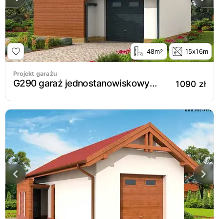
48m
15x16m
2
Projekt garażu
G290 garaż jednostanowiskowy z pomieszczeniem gospodarczym i weranda
1090 zł