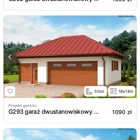
51m
18x14m
2
Projekt garażu
G293 garaż dwustanowiskowy z pomieszczeniem gospodarczym
1090 zł