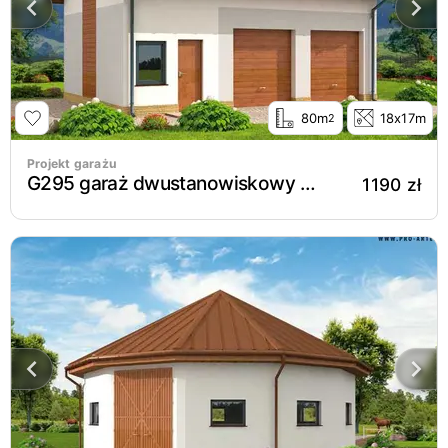
80m
18x17m
2
Projekt garażu
G295 garaż dwustanowiskowy z pomieszczeniem gospodarczym i poddaszem użytkowym
1190 zł