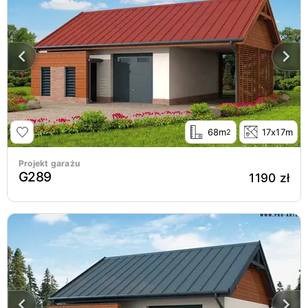
68m
17x17m
2
Projekt garażu
G289
1190 zł