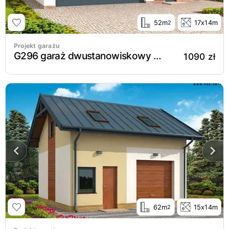
52m
17x14m
2
Projekt garażu
G296 garaż dwustanowiskowy z pomieszczeniem gospodarczym
1090 zł
62m
15x14m
2