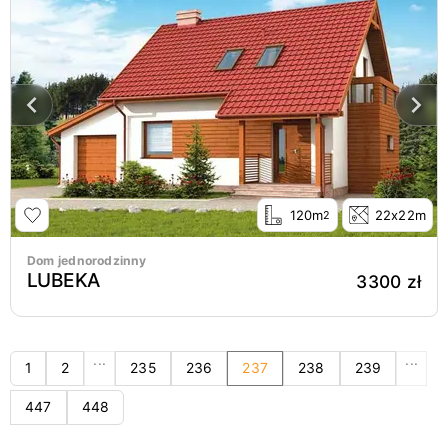
120m
22x22m
2
Dom jednorodzinny
LUBEKA
3300 zł
...
...
1
2
235
236
237
238
239
447
448