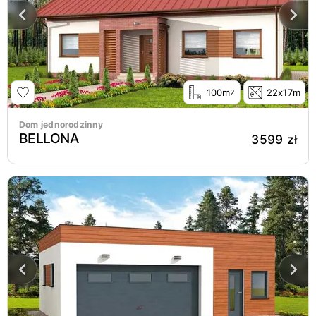
100m
22x17m
2
Dom jednorodzinny
BELLONA
3599 zł