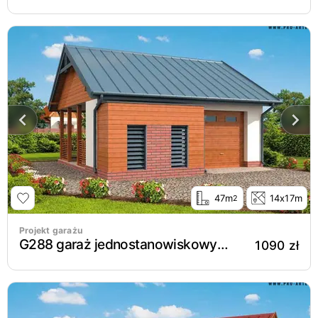
47m
14x17m
2
Projekt garażu
G288 garaż jednostanowiskowy z wiatą rekreacyjną
1090 zł