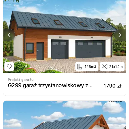
125m
21x14m
2
Projekt garażu
G299 garaż trzystanowiskowy z pomieszczeniem gospodarczym i poddaszem użytkowym
1790 zł