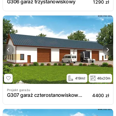
G306 garaż trzystanowiskowy
1290 zł
419m
46x20m
2
Projekt garażu
G307 garaż czterostanowiskowy z pomieszczeniami gospodarczymi
4400 zł