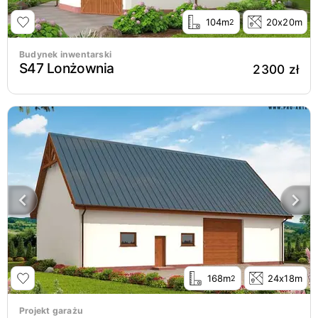
104m
20x20m
2
Budynek inwentarski
S47 Lonżownia
2300 zł
168m
24x18m
2
Projekt garażu