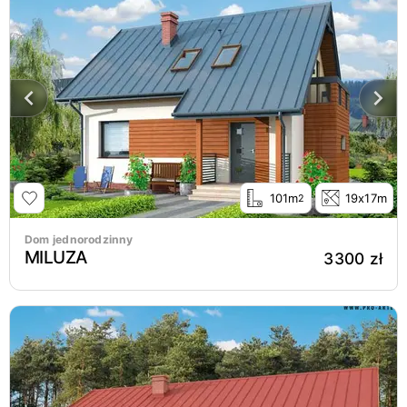
101m
19x17m
2
Dom jednorodzinny
MILUZA
3300 zł