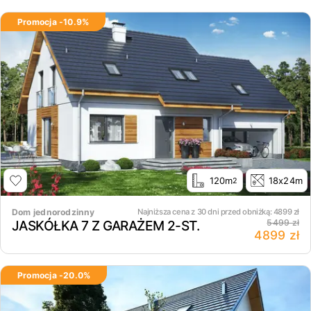
Promocja -
10.9
%
120m
18x24m
2
Dom jednorodzinny
Najniższa cena z 30 dni przed obniżką:
4899
zł
JASKÓŁKA 7 Z GARAŻEM 2-ST.
5499 zł
4899 zł
Promocja -
20.0
%