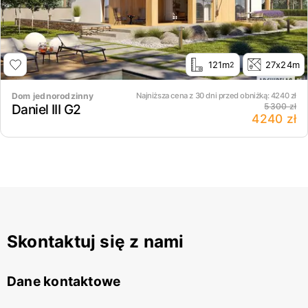
121m
27x24m
2
Dom jednorodzinny
Najniższa cena z 30 dni przed obniżką:
4240
zł
Daniel III G2
5300 zł
4240 zł
Skontaktuj się z nami
Dane kontaktowe