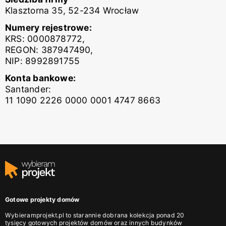
Klasztorna 35, 52-234 Wrocław
Numery rejestrowe:
KRS: 0000878772,
REGON: 387947490,
NIP: 8992891755
Konta bankowe:
Santander:
11 1090 2226 0000 0001 4747 8663
Gotowe projekty domów
Wybieramprojekt.pl to starannie dobrana kolekcja ponad 20
tysięcy gotowych projektów domów oraz innych budynków