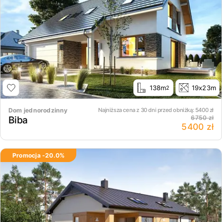
138m
19x23m
2
Dom jednorodzinny
Najniższa cena z 30 dni przed obniżką:
5400
zł
Biba
6750 zł
5400 zł
Promocja -
20.0
%