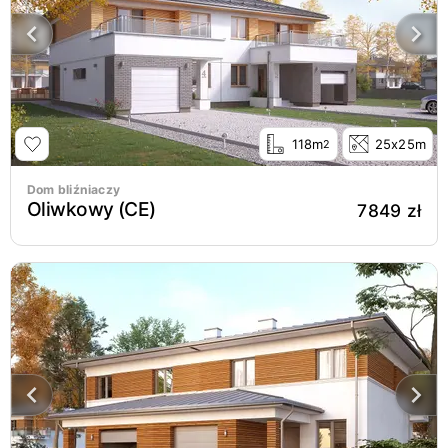
118m
25x25m
2
Dom bliźniaczy
Oliwkowy (CE)
7849 zł