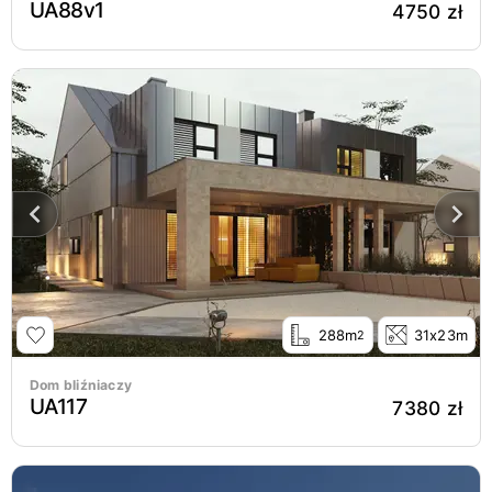
UA88v1
4750 zł
288m
31x23m
2
Dom bliźniaczy
UA117
7380 zł