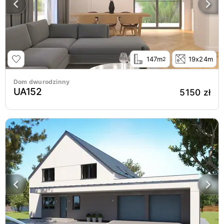
147m
19x24m
2
Dom dwurodzinny
UA152
5150 zł