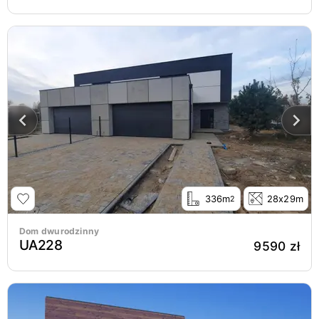
336m
28x29m
2
Dom dwurodzinny
UA228
9590 zł