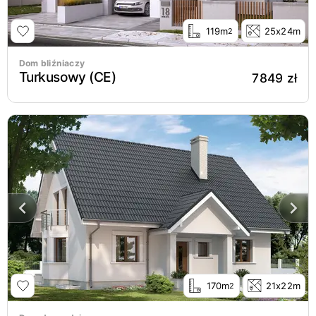
119m
25x24m
2
Dom bliźniaczy
Turkusowy (CE)
7849 zł
170m
21x22m
2