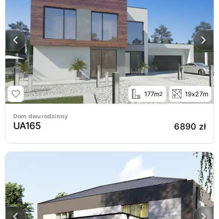
177m
19x27m
2
Dom dwurodzinny
UA165
6890 zł