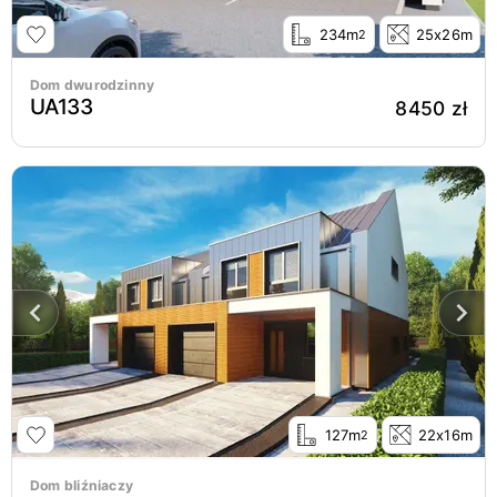
234m
25x26m
2
Dom dwurodzinny
UA133
8450 zł
127m
22x16m
2
Dom bliźniaczy