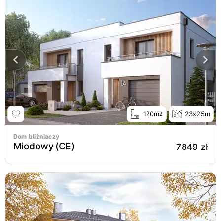
120m
23x25m
2
Dom bliźniaczy
Miodowy (CE)
7849 zł