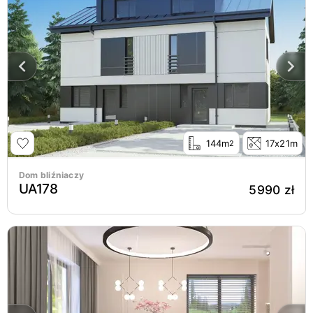
144m
17x21m
2
Dom bliźniaczy
UA178
5990 zł