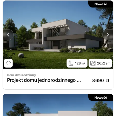
Nowość
128m
26x29m
2
Dom dwurodzinny
Projekt domu jednorodzinnego New House 744 D G1
8690 zł
Nowość