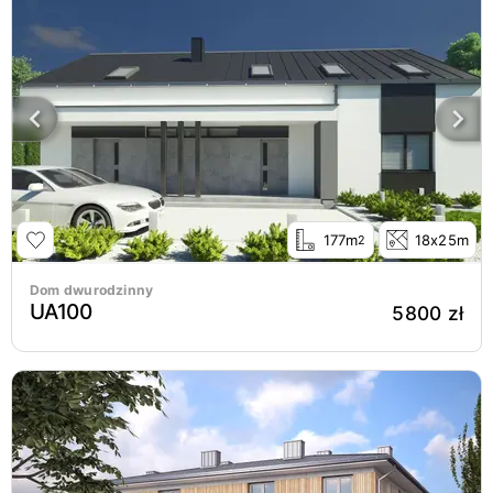
177m
18x25m
2
Dom dwurodzinny
UA100
5800 zł