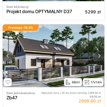
Dom bliźniaczy
Projekt domu OPTYMALNY D37
5299 zł
Promocja -
16.0
%
68m
17x14m
2
Dom jednorodzinny
Najniższa cena z 30 dni przed obniżką:
2998.80
zł
Zb47
3570 zł
2998.80 zł