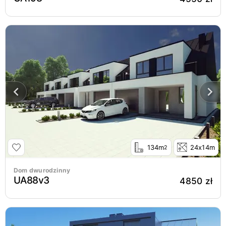
134m
24x14m
2
Dom dwurodzinny
UA88v3
4850 zł