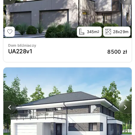
345m
28x29m
2
Dom bliźniaczy
UA228v1
8500 zł