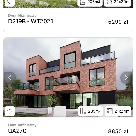
206m
24x20m
2
Dom bliźniaczy
D219B - WT2021
5299 zł
235m
21x24m
2
Dom bliźniaczy
UA270
8850 zł