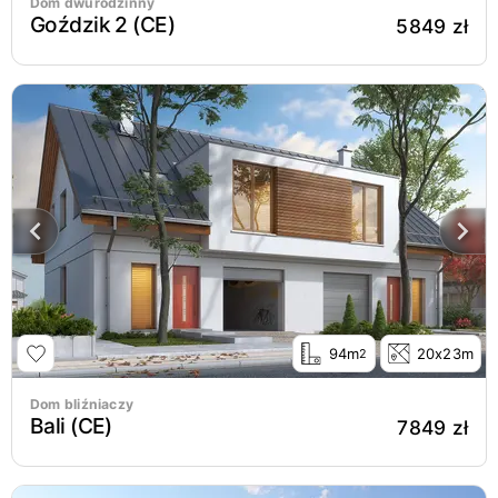
Dom dwurodzinny
Goździk 2 (CE)
5849 zł
94m
20x23m
2
Dom bliźniaczy
Bali (CE)
7849 zł