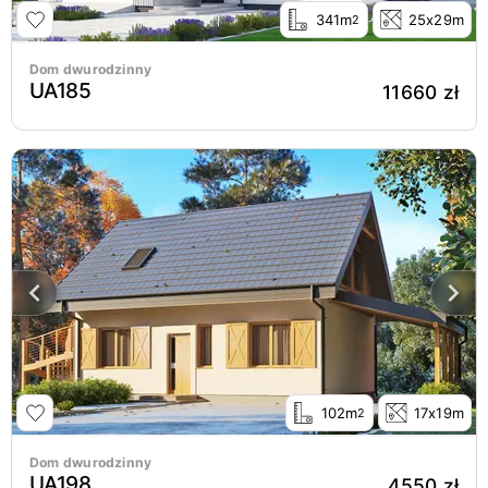
341m
25x29m
2
Dom dwurodzinny
UA185
11660 zł
102m
17x19m
2
Dom dwurodzinny
UA198
4550 zł