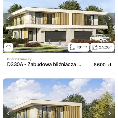
461m
27x26m
2
Dom bliźniaczy
D330A - Zabudowa bliźniacza WT2021
8600 zł