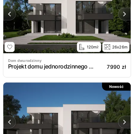
120m
26x26m
2
Dom dwurodzinny
Projekt domu jednorodzinnego New House 744 B
7990 zł
Nowość