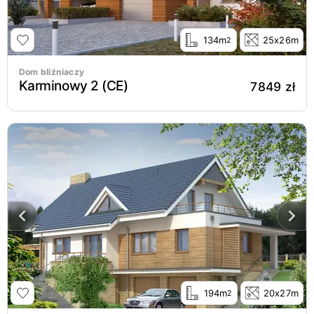
134m
25x26m
2
Dom bliźniaczy
Karminowy 2 (CE)
7849 zł
194m
20x27m
2