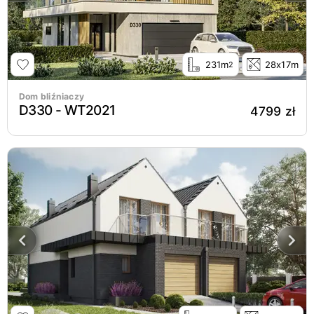
231m
28x17m
2
Dom bliźniaczy
D330 - WT2021
4799 zł