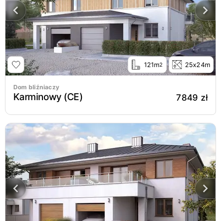
121m
25x24m
2
Dom bliźniaczy
Karminowy (CE)
7849 zł