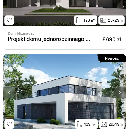
128m
26x29m
2
Dom bliźniaczy
Projekt domu jednorodzinnego New House 744 B G1
8690 zł
Nowość
139m
29x19m
2