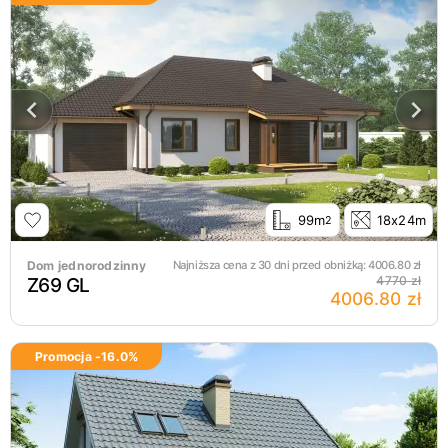
99m
18x24m
2
Dom jednorodzinny
Najniższa cena z 30 dni przed obniżką:
4006.80
zł
Z69 GL
4770 zł
4006.80 zł
Promocja -
16.0
%