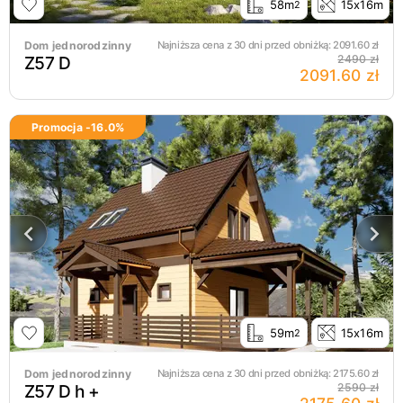
58m
15x16m
2
Dom jednorodzinny
Najniższa cena z 30 dni przed obniżką:
2091.60
zł
Z57 D
2490 zł
2091.60 zł
Promocja -
16.0
%
59m
15x16m
2
Dom jednorodzinny
Najniższa cena z 30 dni przed obniżką:
2175.60
zł
Z57 D h +
2590 zł