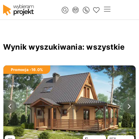
Wynik wyszukiwania
: wszystkie
Promocja -
16.0
%