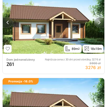
89m
18x19m
2
Dom jednorodzinny
Najniższa cena z 30 dni przed obniżką:
3276
zł
Z61
3900 zł
3276 zł
Promocja -
16.0
%