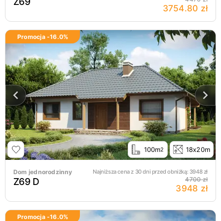
Z69
3754.80 zł
Promocja -
16.0
%
100m
18x20m
2
Dom jednorodzinny
Najniższa cena z 30 dni przed obniżką:
3948
zł
Z69 D
4700 zł
3948 zł
Promocja -
16.0
%