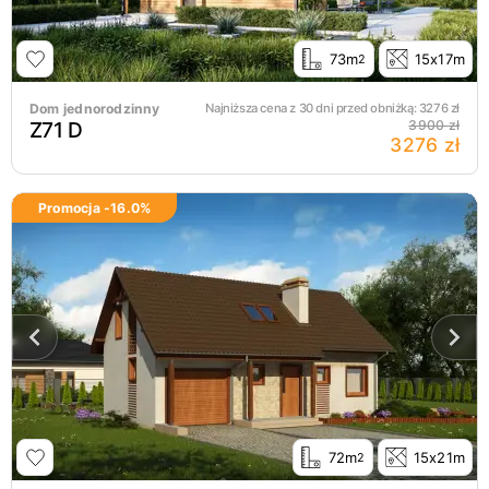
73m
15x17m
2
Dom jednorodzinny
Najniższa cena z 30 dni przed obniżką:
3276
zł
Z71 D
3900 zł
3276 zł
Promocja -
16.0
%
72m
15x21m
2