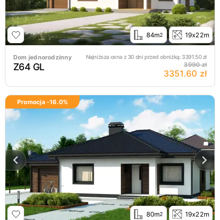
84m
19x22m
2
Dom jednorodzinny
Najniższa cena z 30 dni przed obniżką:
3391.50
zł
Z64 GL
3990 zł
3351.60 zł
Promocja -
16.0
%
80m
19x22m
2