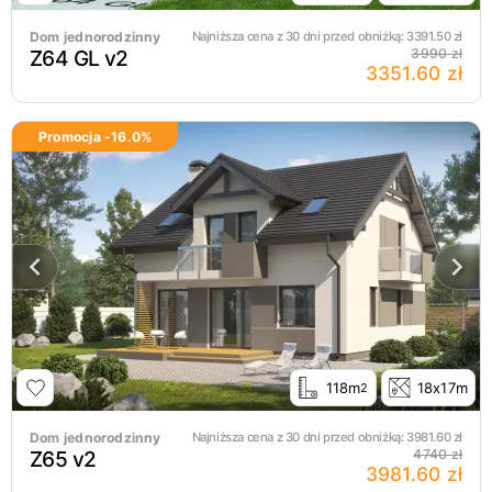
Dom jednorodzinny
Najniższa cena z 30 dni przed obniżką:
3391.50
zł
Z64 GL v2
3990 zł
3351.60 zł
Promocja -
16.0
%
118m
18x17m
2
Dom jednorodzinny
Najniższa cena z 30 dni przed obniżką:
3981.60
zł
Z65 v2
4740 zł
3981.60 zł