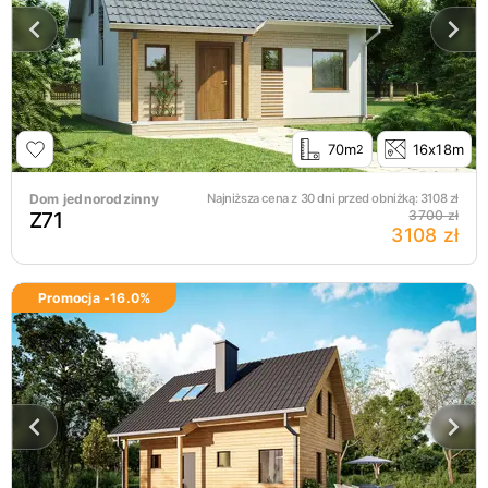
70m
16x18m
2
Dom jednorodzinny
Najniższa cena z 30 dni przed obniżką:
3108
zł
Z71
3700 zł
3108 zł
Promocja -
16.0
%