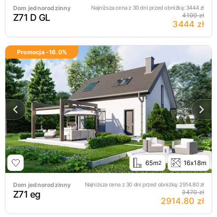
Dom jednorodzinny
Najniższa cena z 30 dni przed obniżką:
3444
zł
Z71 D GL
4100 zł
3444 zł
Promocja -
16.0
%
65m
16x18m
2
Dom jednorodzinny
Najniższa cena z 30 dni przed obniżką:
2914.80
zł
Z71 eg
3470 zł
2914.80 zł