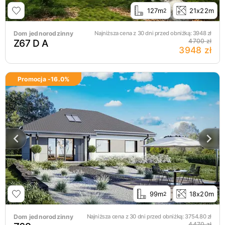
127m
21x22m
2
Dom jednorodzinny
Najniższa cena z 30 dni przed obniżką:
3948
zł
Z67 D A
4700 zł
3948 zł
Promocja -
16.0
%
99m
18x20m
2
Dom jednorodzinny
Najniższa cena z 30 dni przed obniżką:
3754.80
zł
4470 zł