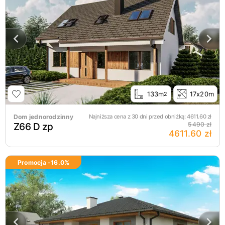
133m
17x20m
2
Dom jednorodzinny
Najniższa cena z 30 dni przed obniżką:
4611.60
zł
Z66 D zp
5490 zł
4611.60 zł
Promocja -
16.0
%