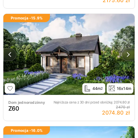
2175.60 zł
Promocja -
15.9
%
44m
16x14m
2
Dom jednorodzinny
Najniższa cena z 30 dni przed obniżką:
2074.80
zł
Z60
2470 zł
2074.80 zł
Promocja -
16.0
%