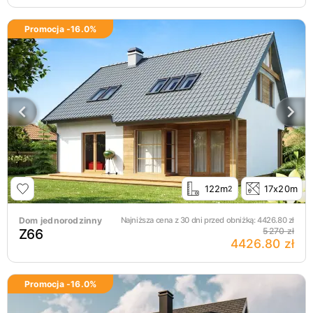
Promocja -
16.0
%
122m
17x20m
2
Dom jednorodzinny
Najniższa cena z 30 dni przed obniżką:
4426.80
zł
Z66
5270 zł
4426.80 zł
Promocja -
16.0
%