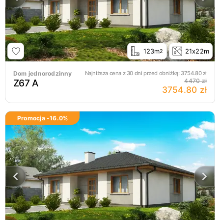
123m
21x22m
2
Dom jednorodzinny
Najniższa cena z 30 dni przed obniżką:
3754.80
zł
Z67 A
4470 zł
3754.80 zł
Promocja -
16.0
%