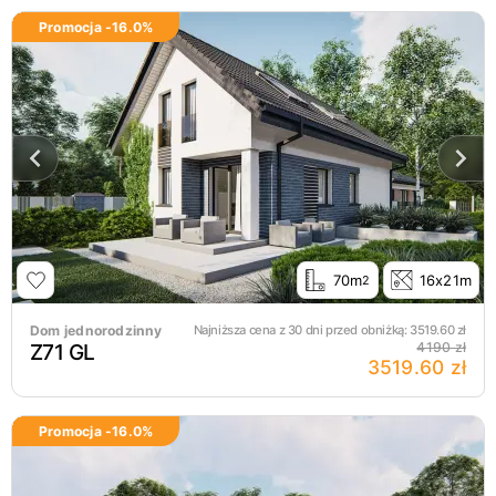
Promocja -
16.0
%
70m
16x21m
2
Dom jednorodzinny
Najniższa cena z 30 dni przed obniżką:
3519.60
zł
Z71 GL
4190 zł
3519.60 zł
Promocja -
16.0
%