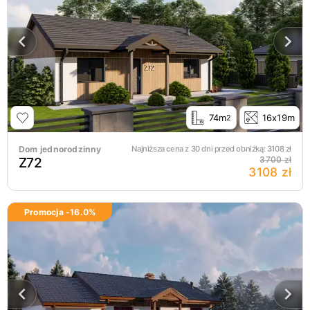
74m
16x19m
2
Dom jednorodzinny
Najniższa cena z 30 dni przed obniżką:
3108
zł
Z72
3700 zł
3108 zł
Promocja -
16.0
%