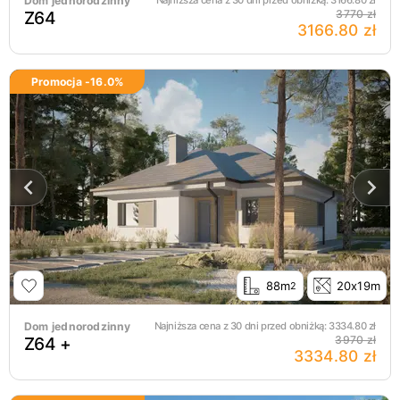
Dom jednorodzinny
Najniższa cena z 30 dni przed obniżką:
3166.80
zł
Z64
3770 zł
3166.80 zł
Promocja -
16.0
%
88m
20x19m
2
Dom jednorodzinny
Najniższa cena z 30 dni przed obniżką:
3334.80
zł
Z64 +
3970 zł
3334.80 zł