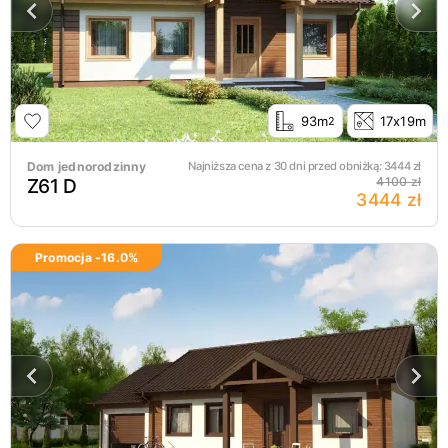
93m
17x19m
2
Dom jednorodzinny
Najniższa cena z 30 dni przed obniżką:
3444
zł
Z61 D
4100 zł
3444 zł
Promocja -
16.0
%