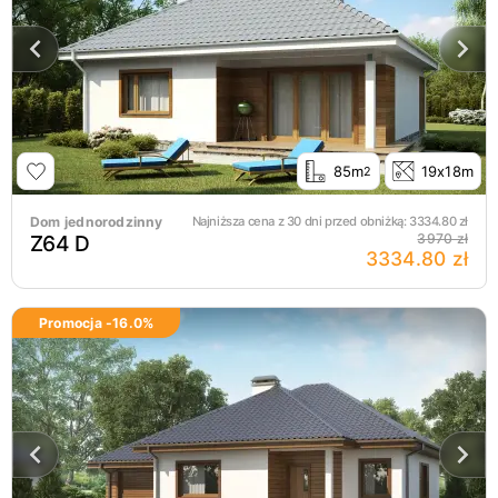
85m
19x18m
2
Dom jednorodzinny
Najniższa cena z 30 dni przed obniżką:
3334.80
zł
Z64 D
3970 zł
3334.80 zł
Promocja -
16.0
%