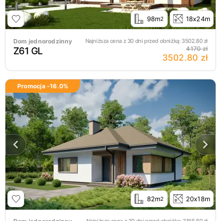
98m
18x24m
2
Dom jednorodzinny
Najniższa cena z 30 dni przed obniżką:
3502.80
zł
Z61 GL
4170 zł
3502.80 zł
Promocja -
16.0
%
82m
20x18m
2