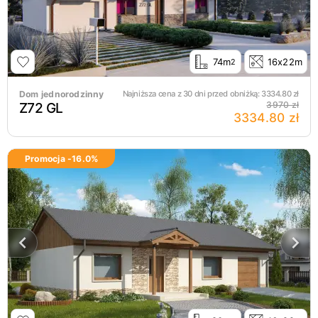
74m
16x22m
2
Dom jednorodzinny
Najniższa cena z 30 dni przed obniżką:
3334.80
zł
Z72 GL
3970 zł
3334.80 zł
Promocja -
16.0
%