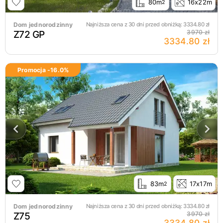
80m
16x22m
2
Dom jednorodzinny
Najniższa cena z 30 dni przed obniżką:
3334.80
zł
Z72 GP
3970 zł
3334.80 zł
Promocja -
16.0
%
83m
17x17m
2
Dom jednorodzinny
Najniższa cena z 30 dni przed obniżką:
3334.80
zł
Z75
3970 zł
3334.80 zł