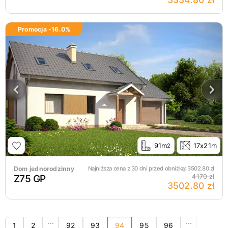
Promocja -
16.0
%
91m
17x21m
2
Dom jednorodzinny
Najniższa cena z 30 dni przed obniżką:
3502.80
zł
Z75 GP
4170 zł
3502.80 zł
...
...
1
2
92
93
94
95
96