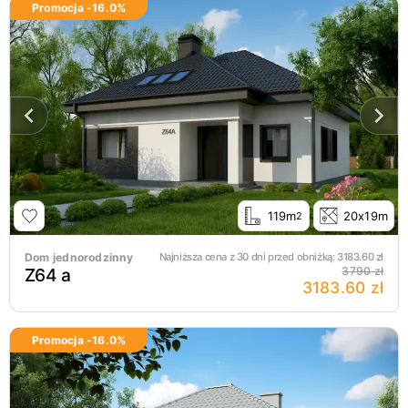
Promocja -
16.0
%
119m
20x19m
2
Dom jednorodzinny
Najniższa cena z 30 dni przed obniżką:
3183.60
zł
Z64 a
3790 zł
3183.60 zł
Promocja -
16.0
%