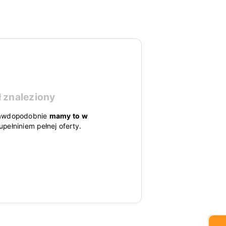
ł znaleziony
 prawdopodobnie
mamy to w
pełniniem pełnej oferty.