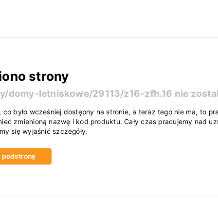
iono strony
ty/domy-letniskowe/29113/z16-zfh.16
nie zosta
, co było wcześniej dostępny na stronie, a teraz tego nie ma, to
ieć zmienioną nazwę i kod produktu. Cały czas pracujemy nad uzu
amy się wyjaśnić szczegóły.
ub podstronę