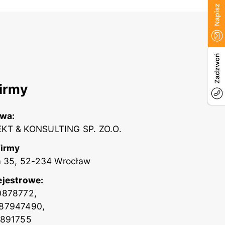
irmy
zwa:
KT & KONSULTING SP. ZO.O.
firmy
a 35, 52-234 Wrocław
ejestrowe:
0878772,
87947490,
2891755