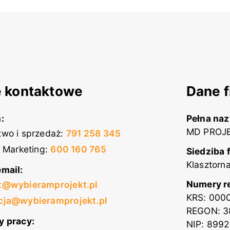
 kontaktowe
Dane f
:
Pełna na
MD PROJE
wo i sprzedaż
:
791 258 345
i Marketing
:
600 160 765
Siedziba 
Klasztorn
mail:
Numery r
t@wybieramprojekt.pl
KRS: 000
cja@wybieramprojekt.pl
REGON: 3
y pracy:
NIP: 899