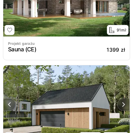
91m
2
Projekt garażu
Sauna (CE)
1399 zł