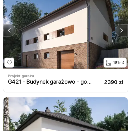
181m
2
Projekt garażu
G421 - Budynek garażowo - gospodarczy
2390 zł