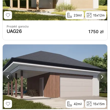
23m
15x12m
2
Projekt garażu
UAG26
1750 zł
42m
15x15m
2