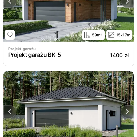
59m
15x17m
2
Projekt garażu
Projekt garażu BK-5
1400 zł