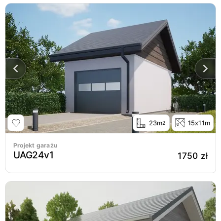
23m
15x11m
2
Projekt garażu
UAG24v1
1750 zł