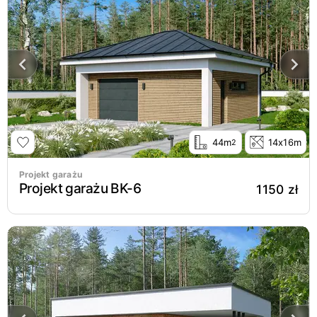
44m
14x16m
2
Projekt garażu
Projekt garażu BK-6
1150 zł