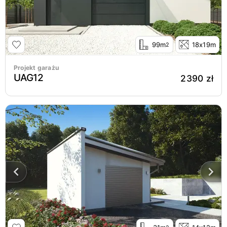
99m
18x19m
2
Projekt garażu
UAG12
2390 zł