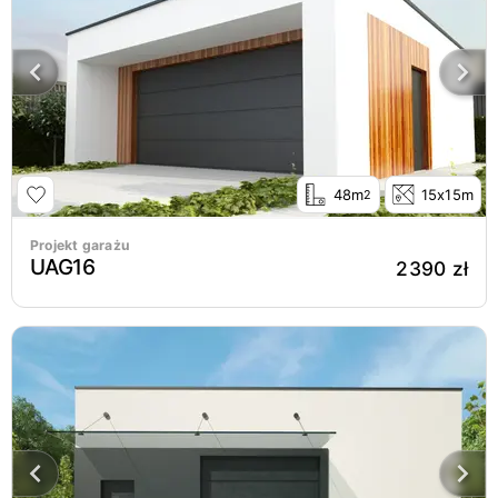
48m
15x15m
2
Projekt garażu
UAG16
2390 zł