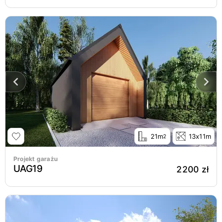
21m
13x11m
2
Projekt garażu
UAG19
2200 zł