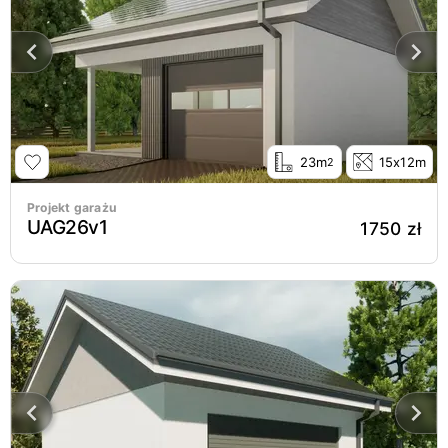
23m
15x12m
2
Projekt garażu
UAG26v1
1750 zł