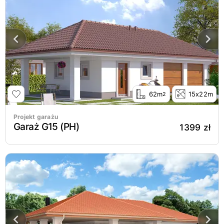
62m
15x22m
2
Projekt garażu
Garaż G15 (PH)
1399 zł