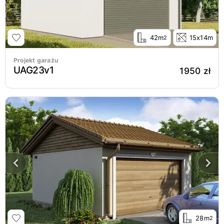
42m
15x14m
2
Projekt garażu
UAG23v1
1950 zł
28m
2