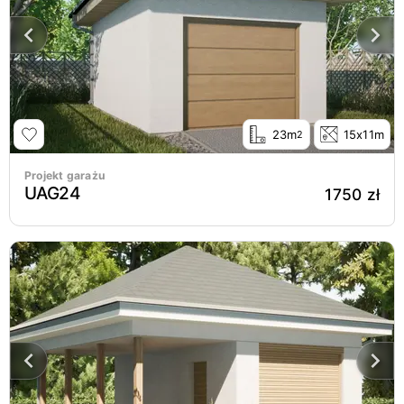
23m
15x11m
2
Projekt garażu
UAG24
1750 zł