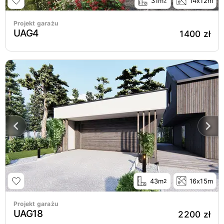
31m
14x12m
2
Projekt garażu
UAG4
1400 zł
43m
16x15m
2
Projekt garażu
UAG18
2200 zł