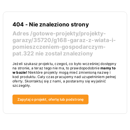
404 - Nie znaleziono strony
Adres
/gotowe-projekty/projekty-
garazy/35720/g168-garaz-z-wiata-i-
pomieszczeniem-gospodarczym-
pat.322
nie został znaleziony
Jeżeli szukasz projektu, czegoś, co było wcześniej dostępny
na stronie, a teraz tego nie ma, to prawdopodobnie
mamy to
w bazie!
Niektóre projekty mogą mieć zmienioną nazwę i
kod produktu. Cały czas pracujemy nad uzupełniniem pełnej
oferty. Skontaktuj się z nami, a postaramy się wyjaśnić
szczegóły.
Zapytaj o projekt, ofertę lub podstronę