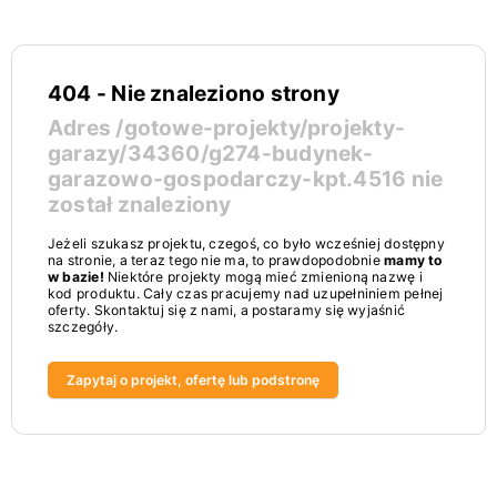
404 - Nie znaleziono strony
Adres
/gotowe-projekty/projekty-
garazy/34360/g274-budynek-
garazowo-gospodarczy-kpt.4516
nie
został znaleziony
Jeżeli szukasz projektu, czegoś, co było wcześniej dostępny
na stronie, a teraz tego nie ma, to prawdopodobnie
mamy to
w bazie!
Niektóre projekty mogą mieć zmienioną nazwę i
kod produktu. Cały czas pracujemy nad uzupełniniem pełnej
oferty. Skontaktuj się z nami, a postaramy się wyjaśnić
szczegóły.
Zapytaj o projekt, ofertę lub podstronę