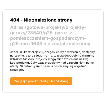
404 - Nie znaleziono strony
Adres
/gotowe-projekty/projekty-
garazy/28549/g25-garaz-z-
pomieszczeniem-gospodarczym-
g25-mro.1643
nie został znaleziony
Jeżeli szukasz projektu, czegoś, co było wcześniej dostępny
na stronie, a teraz tego nie ma, to prawdopodobnie
mamy to
w bazie!
Niektóre projekty mogą mieć zmienioną nazwę i
kod produktu. Cały czas pracujemy nad uzupełniniem pełnej
oferty. Skontaktuj się z nami, a postaramy się wyjaśnić
szczegóły.
Zapytaj o projekt, ofertę lub podstronę