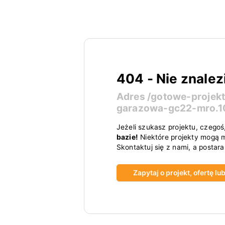
404 - Nie znalez
Adres
/gotowe-projek
garazowa-gc22-mro.
Jeżeli szukasz projektu, czegoś
bazie!
Niektóre projekty mogą m
Skontaktuj się z nami, a postar
Zapytaj o projekt, ofertę l