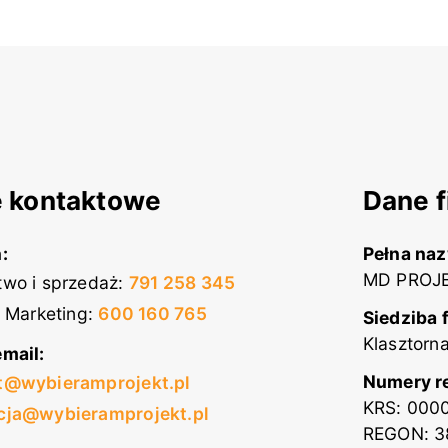
 kontaktowe
Dane f
:
Pełna na
MD PROJE
wo i sprzedaż
:
791 258 345
i Marketing
:
600 160 765
Siedziba 
Klasztorn
mail:
Numery r
t@wybieramprojekt.pl
KRS: 000
cja@wybieramprojekt.pl
REGON: 3