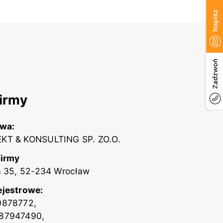
irmy
zwa:
KT & KONSULTING SP. ZO.O.
firmy
a 35, 52-234 Wrocław
ejestrowe:
0878772,
87947490,