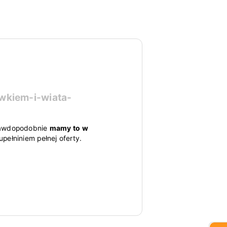
wkiem-i-wiata-
 prawdopodobnie
mamy to w
pełniniem pełnej oferty.