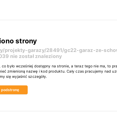
iono strony
ty/projekty-garazy/28491/gc22-garaz-ze-scho
1039
nie został znaleziony
, co było wcześniej dostępny na stronie, a teraz tego nie ma, to
ieć zmienioną nazwę i kod produktu. Cały czas pracujemy nad uzu
amy się wyjaśnić szczegóły.
ub podstronę