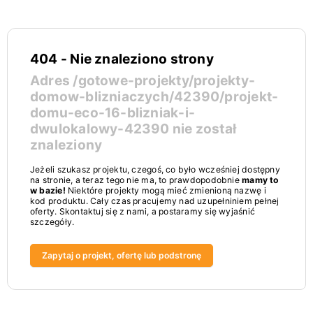
404 - Nie znaleziono strony
Adres
/gotowe-projekty/projekty-
domow-blizniaczych/42390/projekt-
domu-eco-16-blizniak-i-
dwulokalowy-42390
nie został
znaleziony
Jeżeli szukasz projektu, czegoś, co było wcześniej dostępny
na stronie, a teraz tego nie ma, to prawdopodobnie
mamy to
w bazie!
Niektóre projekty mogą mieć zmienioną nazwę i
kod produktu. Cały czas pracujemy nad uzupełniniem pełnej
oferty. Skontaktuj się z nami, a postaramy się wyjaśnić
szczegóły.
Zapytaj o projekt, ofertę lub podstronę