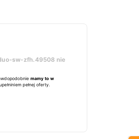
-duo-sw-zfh.49508
nie
 prawdopodobnie
mamy to w
pełniniem pełnej oferty.