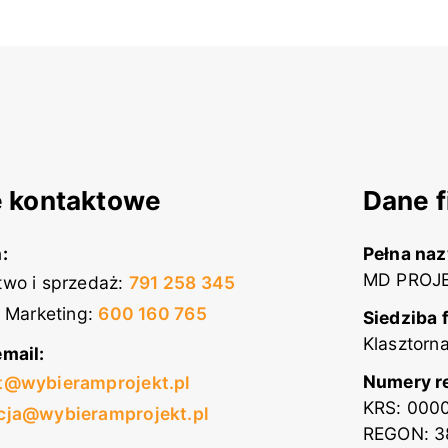
 kontaktowe
Dane f
:
Pełna na
MD PROJE
wo i sprzedaż
:
791 258 345
i Marketing
:
600 160 765
Siedziba 
Klasztorn
mail:
Numery r
t@wybieramprojekt.pl
KRS: 000
cja@wybieramprojekt.pl
REGON: 3