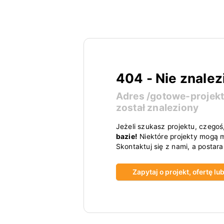
404 - Nie znalez
Adres
/gotowe-projek
został znaleziony
Jeżeli szukasz projektu, czegoś
bazie!
Niektóre projekty mogą m
Skontaktuj się z nami, a postar
Zapytaj o projekt, ofertę l