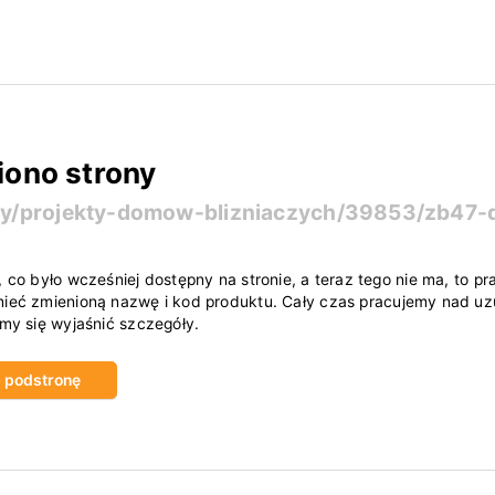
iono strony
ty/projekty-domow-blizniaczych/39853/zb47
, co było wcześniej dostępny na stronie, a teraz tego nie ma, to
ieć zmienioną nazwę i kod produktu. Cały czas pracujemy nad uzu
amy się wyjaśnić szczegóły.
ub podstronę