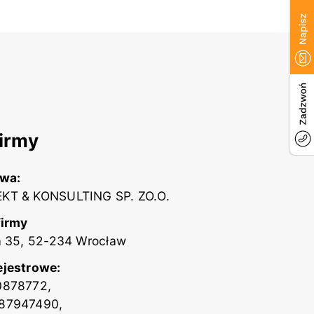
irmy
zwa:
KT & KONSULTING SP. ZO.O.
firmy
a 35, 52-234 Wrocław
ejestrowe:
0878772,
87947490,