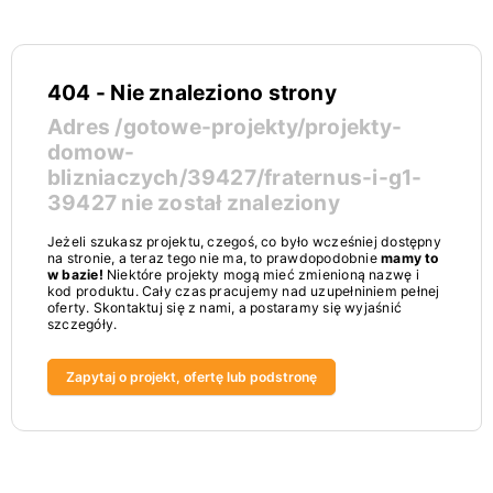
404 - Nie znaleziono strony
Adres
/gotowe-projekty/projekty-
domow-
blizniaczych/39427/fraternus-i-g1-
39427
nie został znaleziony
Jeżeli szukasz projektu, czegoś, co było wcześniej dostępny
na stronie, a teraz tego nie ma, to prawdopodobnie
mamy to
w bazie!
Niektóre projekty mogą mieć zmienioną nazwę i
kod produktu. Cały czas pracujemy nad uzupełniniem pełnej
oferty. Skontaktuj się z nami, a postaramy się wyjaśnić
szczegóły.
Zapytaj o projekt, ofertę lub podstronę