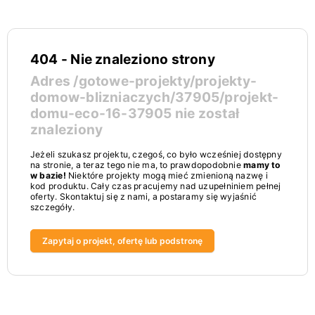
404 - Nie znaleziono strony
Adres
/gotowe-projekty/projekty-
domow-blizniaczych/37905/projekt-
domu-eco-16-37905
nie został
znaleziony
Jeżeli szukasz projektu, czegoś, co było wcześniej dostępny
na stronie, a teraz tego nie ma, to prawdopodobnie
mamy to
w bazie!
Niektóre projekty mogą mieć zmienioną nazwę i
kod produktu. Cały czas pracujemy nad uzupełniniem pełnej
oferty. Skontaktuj się z nami, a postaramy się wyjaśnić
szczegóły.
Zapytaj o projekt, ofertę lub podstronę