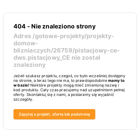
404 - Nie znaleziono strony
Adres
/gotowe-projekty/projekty-
domow-
blizniaczych/26759/pistacjowy-ce-
dws.pistacjowy_CE
nie został
znaleziony
Jeżeli szukasz projektu, czegoś, co było wcześniej dostępny
na stronie, a teraz tego nie ma, to prawdopodobnie
mamy to
w bazie!
Niektóre projekty mogą mieć zmienioną nazwę i
kod produktu. Cały czas pracujemy nad uzupełniniem pełnej
oferty. Skontaktuj się z nami, a postaramy się wyjaśnić
szczegóły.
Zapytaj o projekt, ofertę lub podstronę