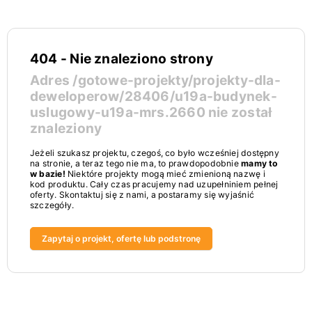
404 - Nie znaleziono strony
Adres
/gotowe-projekty/projekty-dla-
deweloperow/28406/u19a-budynek-
uslugowy-u19a-mrs.2660
nie został
znaleziony
Jeżeli szukasz projektu, czegoś, co było wcześniej dostępny
na stronie, a teraz tego nie ma, to prawdopodobnie
mamy to
w bazie!
Niektóre projekty mogą mieć zmienioną nazwę i
kod produktu. Cały czas pracujemy nad uzupełniniem pełnej
oferty. Skontaktuj się z nami, a postaramy się wyjaśnić
szczegóły.
Zapytaj o projekt, ofertę lub podstronę