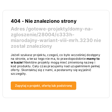
404 - Nie znaleziono strony
Adres
/gotowe-projekty/domy-na-
zgloszenie/28004/c333h-
miarodajny-wariant-viii-mrh.3230
nie
został znaleziony
Jeżeli szukasz projektu, czegoś, co było wcześniej dostępny
na stronie, a teraz tego nie ma, to prawdopodobnie
mamy to
w bazie!
Niektóre projekty mogą mieć zmienioną nazwę i
kod produktu. Cały czas pracujemy nad uzupełniniem pełnej
oferty. Skontaktuj się z nami, a postaramy się wyjaśnić
szczegóły.
Zapytaj o projekt, ofertę lub podstronę