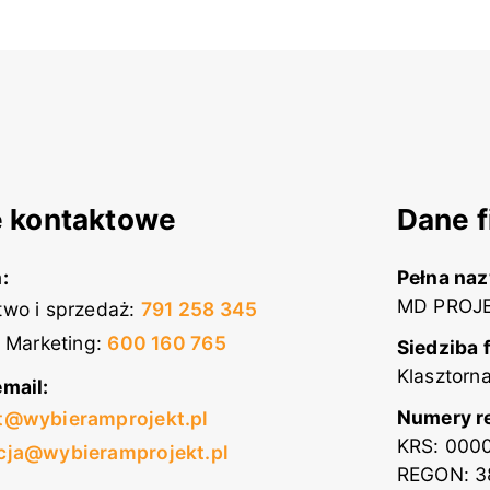
 kontaktowe
Dane f
:
Pełna na
MD PROJE
wo i sprzedaż
:
791 258 345
i Marketing
:
600 160 765
Siedziba 
Klasztorn
mail:
Numery r
t@wybieramprojekt.pl
KRS: 000
cja@wybieramprojekt.pl
REGON: 3