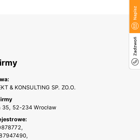
irmy
zwa:
KT & KONSULTING SP. ZO.O.
firmy
a 35, 52-234 Wrocław
ejestrowe:
0878772,
87947490,