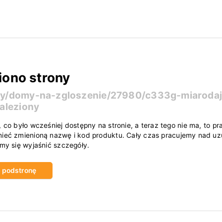
iono strony
ty/domy-na-zgloszenie/27980/c333g-miarodajn
naleziony
, co było wcześniej dostępny na stronie, a teraz tego nie ma, to
ieć zmienioną nazwę i kod produktu. Cały czas pracujemy nad uzu
amy się wyjaśnić szczegóły.
ub podstronę