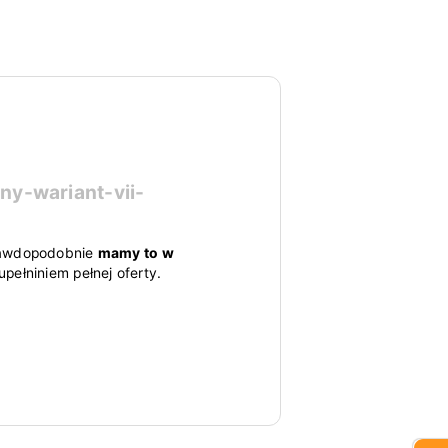
y-wariant-vii-
 prawdopodobnie
mamy to w
pełniniem pełnej oferty.