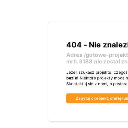
404 - Nie znalez
Adres
/gotowe-projek
mrh.3188
nie został z
Jeżeli szukasz projektu, czegoś
bazie!
Niektóre projekty mogą m
Skontaktuj się z nami, a postar
Zapytaj o projekt, ofertę l