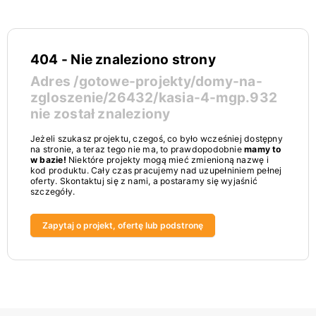
404 - Nie znaleziono strony
Adres
/gotowe-projekty/domy-na-
zgloszenie/26432/kasia-4-mgp.932
nie został znaleziony
Jeżeli szukasz projektu, czegoś, co było wcześniej dostępny
na stronie, a teraz tego nie ma, to prawdopodobnie
mamy to
w bazie!
Niektóre projekty mogą mieć zmienioną nazwę i
kod produktu. Cały czas pracujemy nad uzupełniniem pełnej
oferty. Skontaktuj się z nami, a postaramy się wyjaśnić
szczegóły.
Zapytaj o projekt, ofertę lub podstronę