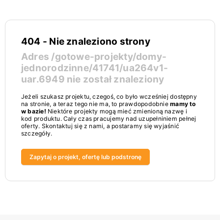
404 - Nie znaleziono strony
Adres
/gotowe-projekty/domy-
jednorodzinne/41741/ua264v1-
uar.6949
nie został znaleziony
Jeżeli szukasz projektu, czegoś, co było wcześniej dostępny
na stronie, a teraz tego nie ma, to prawdopodobnie
mamy to
w bazie!
Niektóre projekty mogą mieć zmienioną nazwę i
kod produktu. Cały czas pracujemy nad uzupełniniem pełnej
oferty. Skontaktuj się z nami, a postaramy się wyjaśnić
szczegóły.
Zapytaj o projekt, ofertę lub podstronę