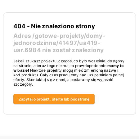
404 - Nie znaleziono strony
Adres
/gotowe-projekty/domy-
jednorodzinne/41497/ua419-
uar.6984
nie został znaleziony
Jeżeli szukasz projektu, czegoś, co było wcześniej dostępny
na stronie, a teraz tego nie ma, to prawdopodobnie
mamy to
w bazie!
Niektóre projekty mogą mieć zmienioną nazwę i
kod produktu. Cały czas pracujemy nad uzupełniniem pełnej
oferty. Skontaktuj się z nami, a postaramy się wyjaśnić
szczegóły.
Zapytaj o projekt, ofertę lub podstronę