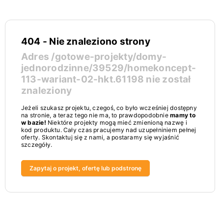
404 - Nie znaleziono strony
Adres
/gotowe-projekty/domy-
jednorodzinne/39529/homekoncept-
113-wariant-02-hkt.61198
nie został
znaleziony
Jeżeli szukasz projektu, czegoś, co było wcześniej dostępny
na stronie, a teraz tego nie ma, to prawdopodobnie
mamy to
w bazie!
Niektóre projekty mogą mieć zmienioną nazwę i
kod produktu. Cały czas pracujemy nad uzupełniniem pełnej
oferty. Skontaktuj się z nami, a postaramy się wyjaśnić
szczegóły.
Zapytaj o projekt, ofertę lub podstronę