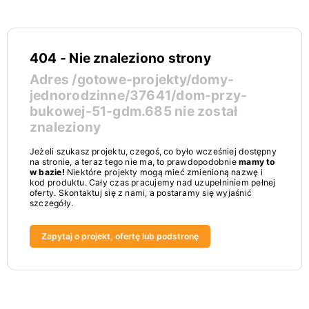
404 - Nie znaleziono strony
Adres
/gotowe-projekty/domy-
jednorodzinne/37641/dom-przy-
bukowej-51-gdm.685
nie został
znaleziony
Jeżeli szukasz projektu, czegoś, co było wcześniej dostępny
na stronie, a teraz tego nie ma, to prawdopodobnie
mamy to
w bazie!
Niektóre projekty mogą mieć zmienioną nazwę i
kod produktu. Cały czas pracujemy nad uzupełniniem pełnej
oferty. Skontaktuj się z nami, a postaramy się wyjaśnić
szczegóły.
Zapytaj o projekt, ofertę lub podstronę