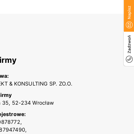
irmy
zwa:
KT & KONSULTING SP. ZO.O.
firmy
a 35, 52-234 Wrocław
ejestrowe:
0878772,
87947490,