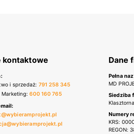
 kontaktowe
Dane f
:
Pełna na
MD PROJE
wo i sprzedaż
:
791 258 345
i Marketing
:
600 160 765
Siedziba 
Klasztorn
mail:
Numery r
t@wybieramprojekt.pl
KRS: 000
cja@wybieramprojekt.pl
REGON: 3