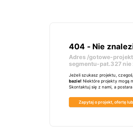
404 - Nie znalez
Adres
/gotowe-projek
segmentu-pat.327
nie 
Jeżeli szukasz projektu, czegoś
bazie!
Niektóre projekty mogą m
Skontaktuj się z nami, a postar
Zapytaj o projekt, ofertę l