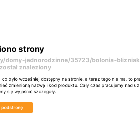
iono strony
ty/domy-jednorodzinne/35723/bolonia-blizniak
został znaleziony
, co było wcześniej dostępny na stronie, a teraz tego nie ma, to
ieć zmienioną nazwę i kod produktu. Cały czas pracujemy nad uzu
amy się wyjaśnić szczegóły.
ub podstronę