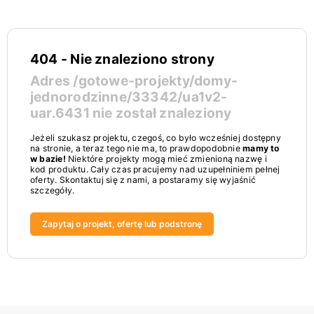
404 - Nie znaleziono strony
Adres
/gotowe-projekty/domy-
jednorodzinne/33342/ua1v2-
uar.6431
nie został znaleziony
Jeżeli szukasz projektu, czegoś, co było wcześniej dostępny
na stronie, a teraz tego nie ma, to prawdopodobnie
mamy to
w bazie!
Niektóre projekty mogą mieć zmienioną nazwę i
kod produktu. Cały czas pracujemy nad uzupełniniem pełnej
oferty. Skontaktuj się z nami, a postaramy się wyjaśnić
szczegóły.
Zapytaj o projekt, ofertę lub podstronę