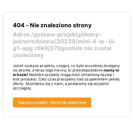
404 - Nie znaleziono strony
Adres
/gotowe-projekty/domy-
jednorodzinne/30239/mini-4-w.-iii-
g1-apg.r6k9j070goohds
nie został
znaleziony
Jeżeli szukasz projektu, czegoś, co było wcześniej dostępny
na stronie, a teraz tego nie ma, to prawdopodobnie
mamy to
w bazie!
Niektóre projekty mogą mieć zmienioną nazwę i
kod produktu. Cały czas pracujemy nad uzupełniniem pełnej
oferty. Skontaktuj się z nami, a postaramy się wyjaśnić
szczegóły.
Zapytaj o projekt, ofertę lub podstronę