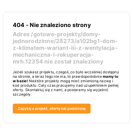
404 - Nie znaleziono strony
Adres
/gotowe-projekty/domy-
jednorodzinne/28273/a102bg1-dom-
z-klimatem-wariant-iii-z-wentylacja-
mechaniczna-i-rekuperacja-
mrh.12354
nie został znaleziony
Jeżeli szukasz projektu, czegoś, co było wcześniej dostępny
na stronie, a teraz tego nie ma, to prawdopodobnie
mamy to
w bazie!
Niektóre projekty mogą mieć zmienioną nazwę i
kod produktu. Cały czas pracujemy nad uzupełniniem pełnej
oferty. Skontaktuj się z nami, a postaramy się wyjaśnić
szczegóły.
Zapytaj o projekt, ofertę lub podstronę