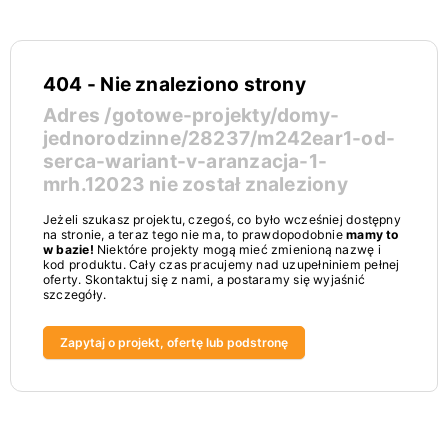
404 - Nie znaleziono strony
Adres
/gotowe-projekty/domy-
jednorodzinne/28237/m242ear1-od-
serca-wariant-v-aranzacja-1-
mrh.12023
nie został znaleziony
Jeżeli szukasz projektu, czegoś, co było wcześniej dostępny
na stronie, a teraz tego nie ma, to prawdopodobnie
mamy to
w bazie!
Niektóre projekty mogą mieć zmienioną nazwę i
kod produktu. Cały czas pracujemy nad uzupełniniem pełnej
oferty. Skontaktuj się z nami, a postaramy się wyjaśnić
szczegóły.
Zapytaj o projekt, ofertę lub podstronę