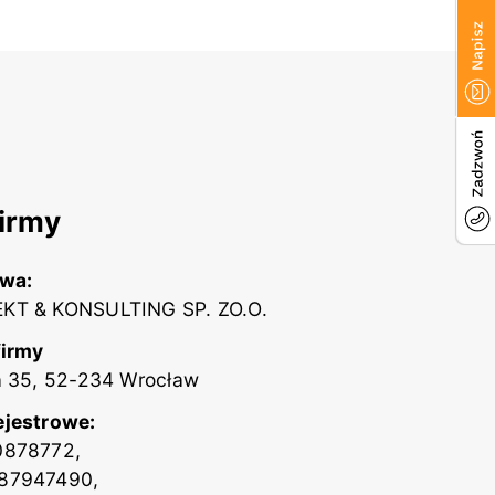
irmy
zwa:
KT & KONSULTING SP. ZO.O.
firmy
a 35, 52-234 Wrocław
ejestrowe:
0878772,
87947490,