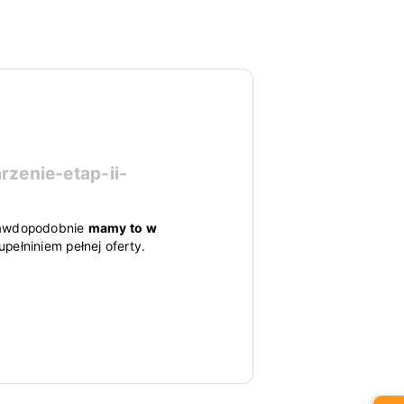
zenie-etap-ii-
 prawdopodobnie
mamy to w
pełniniem pełnej oferty.