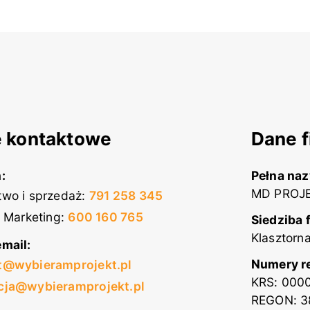
 kontaktowe
Dane f
:
Pełna na
MD PROJE
wo i sprzedaż
:
791 258 345
i Marketing
:
600 160 765
Siedziba 
Klasztorn
mail:
Numery r
t@wybieramprojekt.pl
KRS: 000
cja@wybieramprojekt.pl
REGON: 3