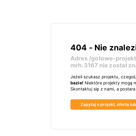
404 - Nie znalez
Adres
/gotowe-projek
mrh.3167
nie został zn
Jeżeli szukasz projektu, czegoś
bazie!
Niektóre projekty mogą m
Skontaktuj się z nami, a postar
Zapytaj o projekt, ofertę l