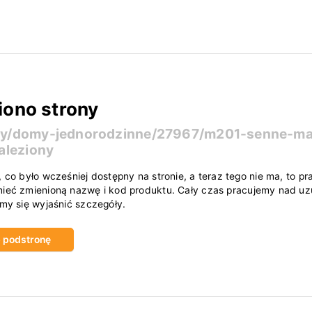
iono strony
ty/domy-jednorodzinne/27967/m201-senne-mar
aleziony
, co było wcześniej dostępny na stronie, a teraz tego nie ma, to
ieć zmienioną nazwę i kod produktu. Cały czas pracujemy nad uzu
amy się wyjaśnić szczegóły.
ub podstronę