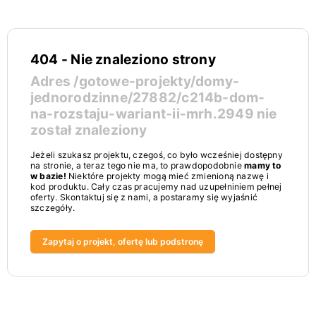
404 - Nie znaleziono strony
Adres
/gotowe-projekty/domy-
jednorodzinne/27882/c214b-dom-
na-rozstaju-wariant-ii-mrh.2949
nie
został znaleziony
Jeżeli szukasz projektu, czegoś, co było wcześniej dostępny
na stronie, a teraz tego nie ma, to prawdopodobnie
mamy to
w bazie!
Niektóre projekty mogą mieć zmienioną nazwę i
kod produktu. Cały czas pracujemy nad uzupełniniem pełnej
oferty. Skontaktuj się z nami, a postaramy się wyjaśnić
szczegóły.
Zapytaj o projekt, ofertę lub podstronę