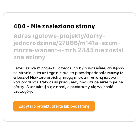
404 - Nie znaleziono strony
Adres
/gotowe-projekty/domy-
jednorodzinne/27866/m141a-szum-
morza-wariant-i-mrh.2845
nie został
znaleziony
Jeżeli szukasz projektu, czegoś, co było wcześniej dostępny
na stronie, a teraz tego nie ma, to prawdopodobnie
mamy to
w bazie!
Niektóre projekty mogą mieć zmienioną nazwę i
kod produktu. Cały czas pracujemy nad uzupełniniem pełnej
oferty. Skontaktuj się z nami, a postaramy się wyjaśnić
szczegóły.
Zapytaj o projekt, ofertę lub podstronę