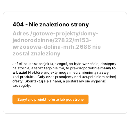
404 - Nie znaleziono strony
Adres
/gotowe-projekty/domy-
jednorodzinne/27822/m153-
wrzosowa-dolina-mrh.2688
nie
został znaleziony
Jeżeli szukasz projektu, czegoś, co było wcześniej dostępny
na stronie, a teraz tego nie ma, to prawdopodobnie
mamy to
w bazie!
Niektóre projekty mogą mieć zmienioną nazwę i
kod produktu. Cały czas pracujemy nad uzupełniniem pełnej
oferty. Skontaktuj się z nami, a postaramy się wyjaśnić
szczegóły.
Zapytaj o projekt, ofertę lub podstronę