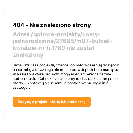
404 - Nie znaleziono strony
Adres
/gotowe-projekty/domy-
jednorodzinne/27685/m87-bukiet-
kwiatow-mrh.1789
nie został
znaleziony
Jeżeli szukasz projektu, czegoś, co było wcześniej dostępny
na stronie, a teraz tego nie ma, to prawdopodobnie
mamy to
w bazie!
Niektóre projekty mogą mieć zmienioną nazwę i
kod produktu. Cały czas pracujemy nad uzupełniniem pełnej
oferty. Skontaktuj się z nami, a postaramy się wyjaśnić
szczegóły.
Zapytaj o projekt, ofertę lub podstronę