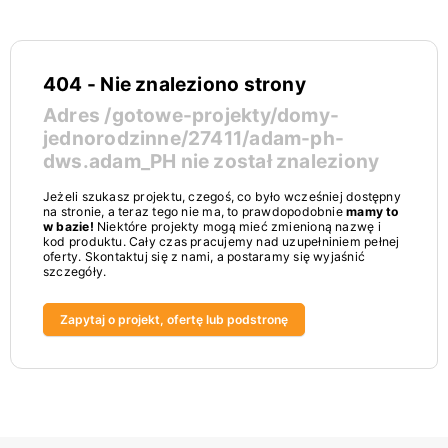
404 - Nie znaleziono strony
Adres
/gotowe-projekty/domy-
jednorodzinne/27411/adam-ph-
dws.adam_PH
nie został znaleziony
Jeżeli szukasz projektu, czegoś, co było wcześniej dostępny
na stronie, a teraz tego nie ma, to prawdopodobnie
mamy to
w bazie!
Niektóre projekty mogą mieć zmienioną nazwę i
kod produktu. Cały czas pracujemy nad uzupełniniem pełnej
oferty. Skontaktuj się z nami, a postaramy się wyjaśnić
szczegóły.
Zapytaj o projekt, ofertę lub podstronę